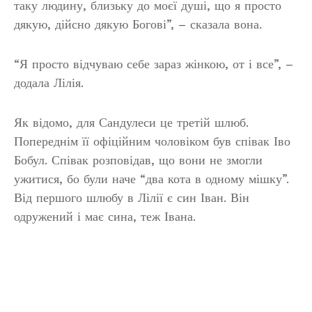
таку людину, близьку до моєї душі, що я просто
дякую, дійсно дякую Богові”, – сказала вона.
“Я просто відчуваю себе зараз жінкою, от і все”, –
додала Лілія.
Як відомо, для Сандулеси це третій шлюб.
Попереднім її офіційним чоловіком був співак Іво
Бобул. Співак розповідав, що вони не змогли
ужитися, бо були наче “два кота в одному мішку”.
Від першого шлюбу в Лілії є син Іван. Він
одружений і має сина, теж Івана.