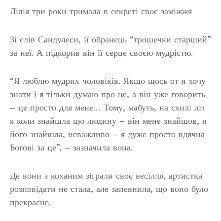
Лілія три роки тримала в секреті своє заміжжя
Зі слів Сандулеси, її обранець “трошечки старший”
за неї. А підкорив він її серце своєю мудрістю.
“Я люблю мудрих чоловіків. Якщо щось от я хочу
знати і я тільки думаю про це, а він уже говорить
– це просто для мене… Тому, мабуть, на схилі літ
я коли знайшла цю людину – він мене знайшов, я
його знайшла, неважливо – я дуже просто вдячна
Богові за це”, – зазначила вона.
Де вони з коханим зіграли своє весілля, артистка
розповідати не стала, але запевнила, що воно було
прекрасне.