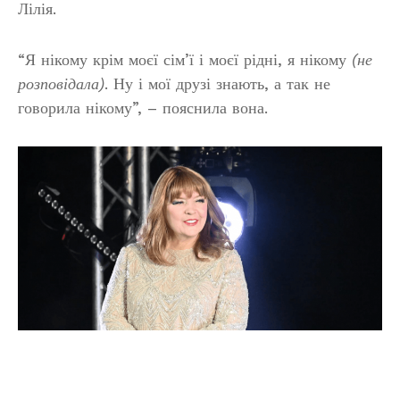
Лілія.
“Я нікому крім моєї сім’ї і моєї рідні, я нікому
(не
розповідала)
. Ну і мої друзі знають, а так не
говорила нікому”, – пояснила вона.