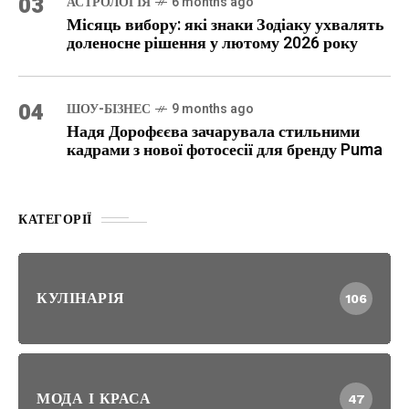
03
АСТРОЛОГІЯ
6 months ago
Місяць вибору: які знаки Зодіаку ухвалять
доленосне рішення у лютому 2026 року
04
ШОУ-БІЗНЕС
9 months ago
Надя Дорофєєва зачарувала стильними
кадрами з нової фотосесії для бренду Puma
КАТЕГОРІЇ
КУЛІНАРІЯ
106
МОДА І КРАСА
47