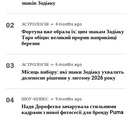
знаків Зодіаку
02
АСТРОЛОГІЯ
4 months ago
Фортуна вже обрала їх: цим знакам Зодіаку
Таро обіцяє великий прорив наприкінці
березня
03
АСТРОЛОГІЯ
6 months ago
Місяць вибору: які знаки Зодіаку ухвалять
доленосне рішення у лютому 2026 року
04
ШОУ-БІЗНЕС
9 months ago
Надя Дорофєєва зачарувала стильними
кадрами з нової фотосесії для бренду Puma