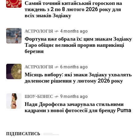
Самий точний китайський гороскоп на
тиждень з 2 по 8 лютого 2026 року для
всіх знаків Зодіаку
АСТРОЛОГІЯ
4 months ago
Фортуна вже обрала їх: цим знакам Зодіаку
Таро обіцяє великий прорив наприкінці
березня
АСТРОЛОГІЯ
6 months ago
Місяць вибору: які знаки Зодіаку ухвалять
доленосне рішення у лютому 2026 року
ШОУ-БІЗНЕС
9 months ago
Надя Дорофєєва зачарувала стильними
кадрами з нової фотосесії для бренду Puma
ПІДПИСАТИСЬ