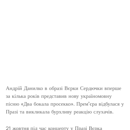
Андрій Данилко в образі Вєрки Сердючки вперше
за кілька років представив нову україномовну
пісню «Два бокала просекко». Прем’єра відбулася у
Празі та викликала бурхливу реакцію слухачів.
21 жовтня під час концерту у Празі Вєрка