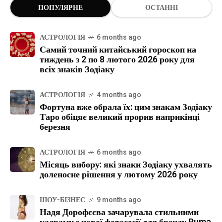
ПОПУЛЯРНЕ
ОСТАННІ
АСТРОЛОГІЯ
6 months ago
Самий точний китайський гороскоп на
тиждень з 2 по 8 лютого 2026 року для
всіх знаків Зодіаку
АСТРОЛОГІЯ
4 months ago
Фортуна вже обрала їх: цим знакам Зодіаку
Таро обіцяє великий прорив наприкінці
березня
АСТРОЛОГІЯ
6 months ago
Місяць вибору: які знаки Зодіаку ухвалять
доленосне рішення у лютому 2026 року
ШОУ-БІЗНЕС
9 months ago
Надя Дорофєєва зачарувала стильними