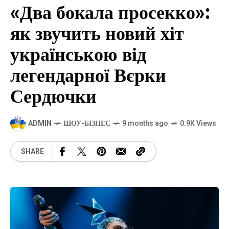
«Два бокала просекко»:
як звучить новий хіт
українською від
легендарної Вєрки
Сердючки
ADMIN
ШОУ-БІЗНЕС
9 months ago
0.9K Views
SHARE