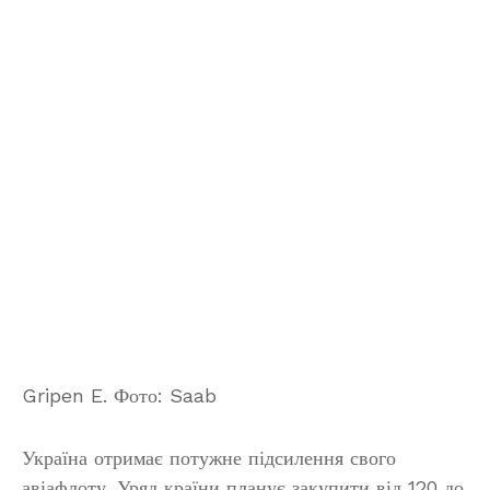
Gripen E. Фото: Saab
Україна отримає потужне підсилення свого
авіафлоту. Уряд країни планує закупити від 120 до