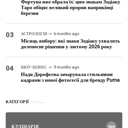
Фортуна вже обрала їх: цим знакам Зодіаку
Таро обіцяє великий прорив наприкінці
березня
03
АСТРОЛОГІЯ
6 months ago
Місяць вибору: які знаки Зодіаку ухвалять
доленосне рішення у лютому 2026 року
04
ШОУ-БІЗНЕС
9 months ago
Надя Дорофєєва зачарувала стильними
кадрами з нової фотосесії для бренду Puma
КАТЕГОРІЇ
КУЛІНАРІЯ
106