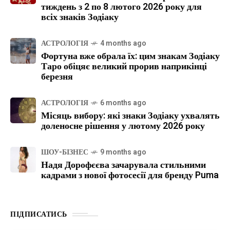
тиждень з 2 по 8 лютого 2026 року для
всіх знаків Зодіаку
АСТРОЛОГІЯ
4 months ago
Фортуна вже обрала їх: цим знакам Зодіаку
Таро обіцяє великий прорив наприкінці
березня
АСТРОЛОГІЯ
6 months ago
Місяць вибору: які знаки Зодіаку ухвалять
доленосне рішення у лютому 2026 року
ШОУ-БІЗНЕС
9 months ago
Надя Дорофєєва зачарувала стильними
кадрами з нової фотосесії для бренду Puma
ПІДПИСАТИСЬ