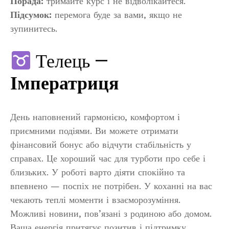
Порада:
тримайте курс і не відволікайтеся.
Підсумок:
перемога буде за вами, якщо не
зупинитесь.
Телець —
Імператриця
День наповнений гармонією, комфортом і
приємними подіями. Ви можете отримати
фінансовий бонус або відчути стабільність у
справах. Це хороший час для турботи про себе і
близьких. У роботі варто діяти спокійно та
впевнено — поспіх не потрібен. У коханні на вас
чекають теплі моменти і взаєморозуміння.
Можливі новини, пов’язані з родиною або домом.
Ваша енергія притягує позитив і підтримку.