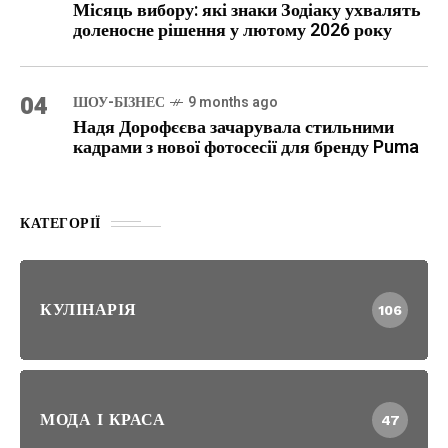
Місяць вибору: які знаки Зодіаку ухвалять
доленосне рішення у лютому 2026 року
04
ШОУ-БІЗНЕС
9 months ago
Надя Дорофєєва зачарувала стильними
кадрами з нової фотосесії для бренду Puma
КАТЕГОРІЇ
КУЛІНАРІЯ
106
МОДА І КРАСА
47