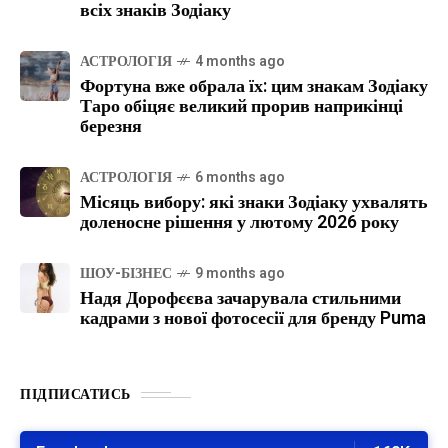
всіх знаків Зодіаку
АСТРОЛОГІЯ
4 months ago
Фортуна вже обрала їх: цим знакам Зодіаку
Таро обіцяє великий прорив наприкінці
березня
АСТРОЛОГІЯ
6 months ago
Місяць вибору: які знаки Зодіаку ухвалять
доленосне рішення у лютому 2026 року
ШОУ-БІЗНЕС
9 months ago
Надя Дорофєєва зачарувала стильними
кадрами з нової фотосесії для бренду Puma
ПІДПИСАТИСЬ