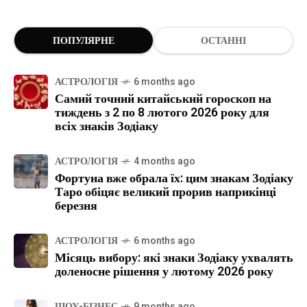
ПОПУЛЯРНЕ
ОСТАННІ
АСТРОЛОГІЯ
6 months ago
Самий точний китайський гороскоп на
тиждень з 2 по 8 лютого 2026 року для
всіх знаків Зодіаку
АСТРОЛОГІЯ
4 months ago
Фортуна вже обрала їх: цим знакам Зодіаку
Таро обіцяє великий прорив наприкінці
березня
АСТРОЛОГІЯ
6 months ago
Місяць вибору: які знаки Зодіаку ухвалять
доленосне рішення у лютому 2026 року
ШОУ-БІЗНЕС
9 months ago