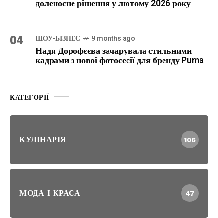
доленосне рішення у лютому 2026 року
04
ШОУ-БІЗНЕС
9 months ago
Надя Дорофєєва зачарувала стильними
кадрами з нової фотосесії для бренду Puma
КАТЕГОРІЇ
КУЛІНАРІЯ
106
МОДА І КРАСА
47