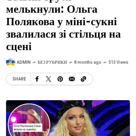
мелькнули: Ольга
Полякова у міні-сукні
звалилася зі стільця на
сцені
ADMIN
БЕЗ РУБРИКИ
8 months ago
513 Views
SHARE