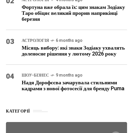
02
Фортуна вже обрала їх: цим знакам Зодіаку
Таро обіцяє великий прорив наприкінці
березня
03
АСТРОЛОГІЯ
6 months ago
Місяць вибору: які знаки Зодіаку ухвалять
доленосне рішення у лютому 2026 року
04
ШОУ-БІЗНЕС
9 months ago
Надя Дорофєєва зачарувала стильними
кадрами з нової фотосесії для бренду Puma
КАТЕГОРІЇ