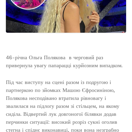
46-річна Ольга Полякова в черговий раз
привернула увагу папарацці курйозним випадком.
Під час виступу на сцені разом із подругою і
партнеркою по зйомках Машою Єфросиніною,
Полякова несподівано втратила рівновагу і
звалилася на підлогу разом зі стільцем, на якому
сиділа. Відвертий лук довгоногої білявки додав
перчинки ситуації: високий розріз сукні оголив
стегна і спіднє виконавиці, поки вона незграбно