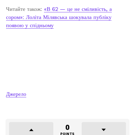
Читайте також:
«В 62 — це не сміливість, а
сором»: Лоліта Мілявська шокувала публіку
появою у спідньому
Джерело
0
POINTS