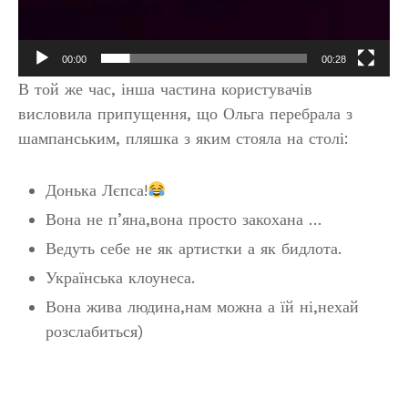
00:00
00:28
В той же час, інша частина користувачів
висловила припущення, що Ольга перебрала з
шампанським, пляшка з яким стояла на столі:
Донька Лєпса!
Вона не п’яна,вона просто закохана …
Ведуть себе не як артистки а як бидлота.
Українська клоунеса.
Вона жива людина,нам можна а їй ні,нехай
розслабиться)