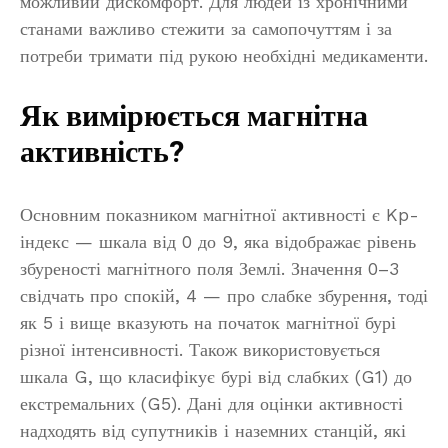
можливий дискомфорт. Для людей із хронічними
станами важливо стежити за самопочуттям і за
потреби тримати під рукою необхідні медикаменти.
Як вимірюється магнітна
активність?
Основним показником магнітної активності є Kp-
індекс — шкала від 0 до 9, яка відображає рівень
збуреності магнітного поля Землі. Значення 0–3
свідчать про спокій, 4 — про слабке збурення, тоді
як 5 і вище вказують на початок магнітної бурі
різної інтенсивності. Також використовується
шкала G, що класифікує бурі від слабких (G1) до
екстремальних (G5). Дані для оцінки активності
надходять від супутників і наземних станцій, які