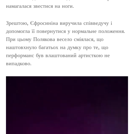
намагалася звестися на ноги.
Зрештою, Єфросиніна виручила співведучу і
допомогла її повернутися у нормальне положення.
При цьому Полякова весело сміялася, що
наштовхнуло багатьох на думку про те, що
перформанс був влаштований артисткою не
випадково.
В
и
д
е
о
п
л