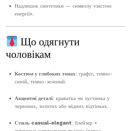
Надлишок синтетики — символу «застою
енергії».
Що одягнути
чоловікам
Костюм у глибоких тонах
: графіт, темно-
синій, темно-зелений.
Акцентні деталі
: краватка чи хустинка у
червоних, золотих або мідних відтінках.
Стиль casual-elegant
: блейзер +
змішання натуральних тканин (вовна,