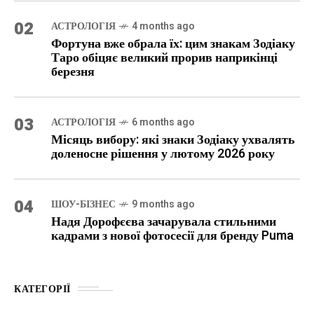
02
АСТРОЛОГІЯ
4 months ago
Фортуна вже обрала їх: цим знакам Зодіаку
Таро обіцяє великий прорив наприкінці
березня
03
АСТРОЛОГІЯ
6 months ago
Місяць вибору: які знаки Зодіаку ухвалять
доленосне рішення у лютому 2026 року
04
ШОУ-БІЗНЕС
9 months ago
Надя Дорофєєва зачарувала стильними
кадрами з нової фотосесії для бренду Puma
КАТЕГОРІЇ