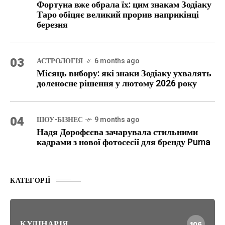
Фортуна вже обрала їх: цим знакам Зодіаку
Таро обіцяє великий прорив наприкінці
березня
03
АСТРОЛОГІЯ
6 months ago
Місяць вибору: які знаки Зодіаку ухвалять
доленосне рішення у лютому 2026 року
04
ШОУ-БІЗНЕС
9 months ago
Надя Дорофєєва зачарувала стильними
кадрами з нової фотосесії для бренду Puma
КАТЕГОРІЇ
КУЛІНАРІЯ
106