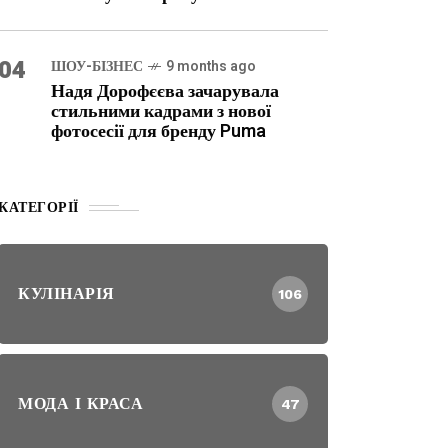
04
ШОУ-БІЗНЕС
9 months ago
Надя Дорофєєва зачарувала
стильними кадрами з нової
фотосесії для бренду Puma
КАТЕГОРІЇ
КУЛІНАРІЯ
106
МОДА І КРАСА
47