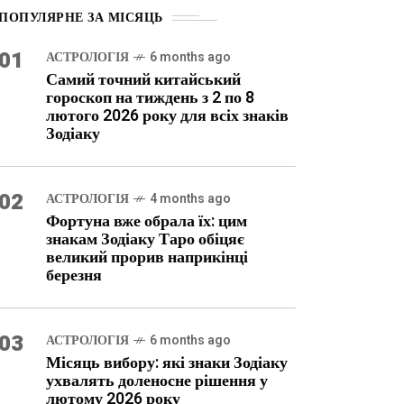
ПОПУЛЯРНЕ ЗА МІСЯЦЬ
01
АСТРОЛОГІЯ
6 months ago
Самий точний китайський
гороскоп на тиждень з 2 по 8
лютого 2026 року для всіх знаків
Зодіаку
02
АСТРОЛОГІЯ
4 months ago
Фортуна вже обрала їх: цим
знакам Зодіаку Таро обіцяє
великий прорив наприкінці
березня
03
АСТРОЛОГІЯ
6 months ago
Місяць вибору: які знаки Зодіаку
ухвалять доленосне рішення у
лютому 2026 року