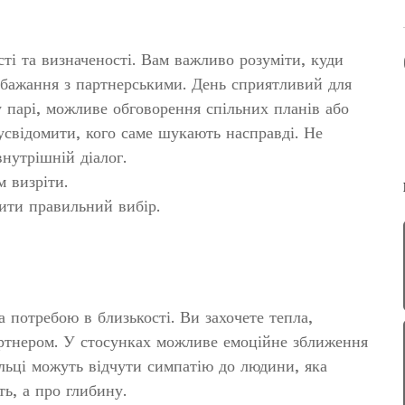
ті та визначеності. Вам важливо розуміти, куди
і бажання з партнерськими. День сприятливий для
у парі, можливе обговорення спільних планів або
усвідомити, кого саме шукають насправді. Не
нутрішній діалог.
 визріти.
ити правильний вибір.
 потребою в близькості. Ви захочете тепла,
артнером. У стосунках можливе емоційне зближення
ельці можуть відчути симпатію до людини, яка
ть, а про глибину.