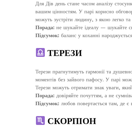
Для Дів день стане часом аналізу стосун
вашим цінностям. У парі корисно обгово
можуть зустріти людину, з якою легко та
Порада:
не шукайте ідеалу — шукайте сп
Підсумок:
баланс у коханні народжується
ТЕРЕЗИ
Терези прагнутимуть гармонії та душевн
моментів без зайвого пафосу. У парі мо
Терези можуть отримати знак уваги, який 
Порада:
довіряйте почуттям, а не сумнів
Підсумок:
любов повертається там, де є 
СКОРПІОН