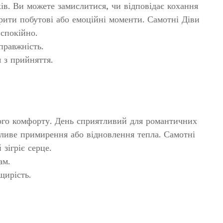
ків. Ви можете замислитися, чи відповідає кохання
рити побутові або емоційні моменти. Самотні Діви
 спокійно.
равжність.
 з прийняття.
ого комфорту. День сприятливий для романтичних
жливе примирення або відновлення тепла. Самотні
зігріє серце.
ам.
щирість.