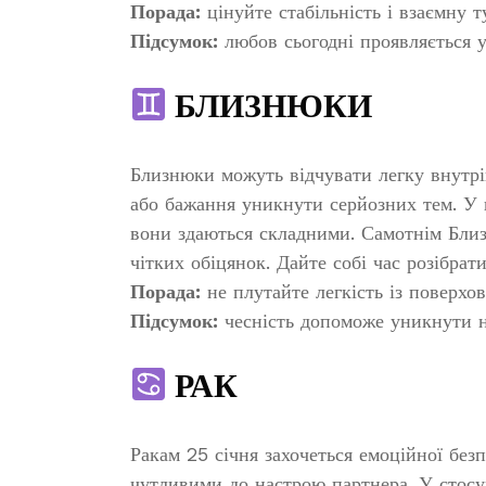
Порада:
цінуйте стабільність і взаємну т
Підсумок:
любов сьогодні проявляється у
БЛИЗНЮКИ
Близнюки можуть відчувати легку внутрі
або бажання уникнути серйозних тем. У п
вони здаються складними. Самотнім Близ
чітких обіцянок. Дайте собі час розібрати
Порада:
не плутайте легкість із поверхов
Підсумок:
чесність допоможе уникнути н
РАК
Ракам 25 січня захочеться емоційної без
чутливими до настрою партнера. У стосу