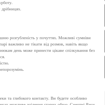
урботу.
 дрібницях.
шню розгубленість у почуттях. Можливі сумніви
арі важливо не тікати від розмов, навіть якщо
нюкам день може принести цікаве спілкування без
ся.
істю.
епорозумінь.
пеки та глибокого контакту. Ви будете особливо
нках можливе зцілення старих образ. Самотні Раки