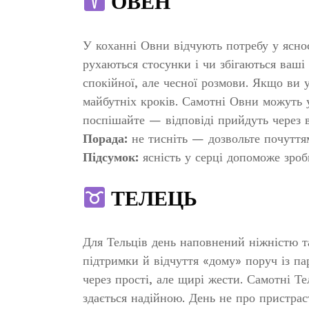
ОВЕН
У коханні Овни відчують потребу у яснос
рухаються стосунки і чи збігаються ваш
спокійної, але чесної розмови. Якщо ви 
майбутніх кроків. Самотні Овни можуть 
поспішайте — відповіді прийдуть через в
Порада:
не тисніть — дозвольте почуттям
Підсумок:
ясність у серці допоможе зроб
ТЕЛЕЦЬ
Для Тельців день наповнений ніжністю та
підтримки й відчуття «дому» поруч із п
через прості, але щирі жести. Самотні Т
здається надійною. День не про пристрас