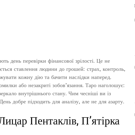
ть день перевірки фінансової зрілості. Це не
яється ставлення людини до грошей: страх, контроль,
ажувати кожну дію та бачити наслідки наперед.
омилки або незакриті зобов’язання. Таро наголошує:
зеркало внутрішнього стану. Чим чесніші ви із
День добре підходить для аналізу, але не для азарту.
Лицар Пентаклів, П’ятірка