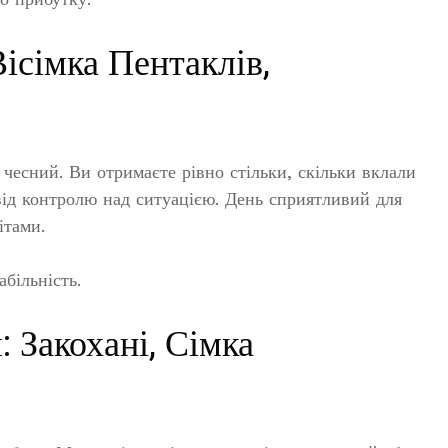
ісімка Пентаклів,
чесний. Ви отримаєте рівно стільки, скільки вклали
від контролю над ситуацією. День сприятливий для
ітами.
більність.
 Закохані, Сімка