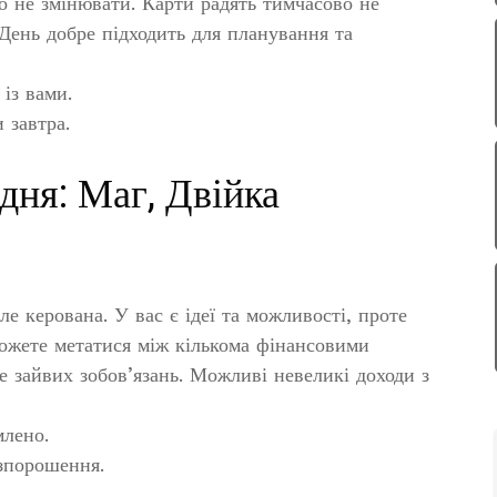
го не змінювати. Карти радять тимчасово не
 День добре підходить для планування та
із вами.
 завтра.
ня: Маг, Двійка
е керована. У вас є ідеї та можливості, проте
ожете метатися між кількома фінансовими
е зайвих зобов’язань. Можливі невеликі доходи з
млено.
зпорошення.