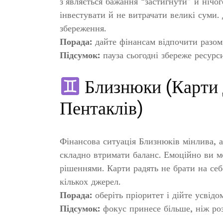
з’являється бажання “застигнути” й нічо
інвестувати й не витрачати великі суми.
збереження.
Порада:
дайте фінансам відпочити разом 
Підсумок:
пауза сьогодні збереже ресурси
Близнюки (Карти д
Пентаклів)
Фінансова ситуація Близнюків мінлива, ал
складно втримати баланс. Емоційно ви м
рішеннями. Карти радять не брати на себ
кількох джерел.
Порада:
оберіть пріоритет і дійте усвідо
Підсумок:
фокус принесе більше, ніж ро