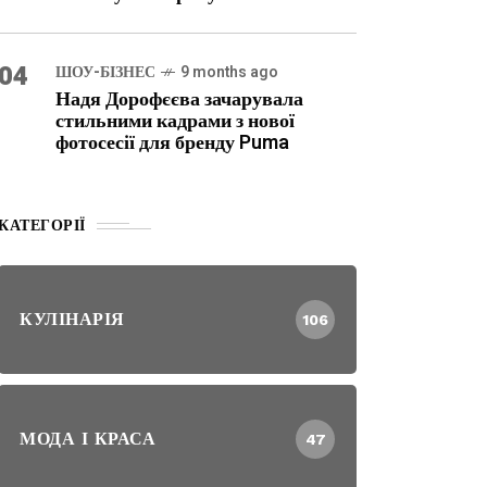
04
ШОУ-БІЗНЕС
9 months ago
Надя Дорофєєва зачарувала
стильними кадрами з нової
фотосесії для бренду Puma
КАТЕГОРІЇ
КУЛІНАРІЯ
106
МОДА І КРАСА
47