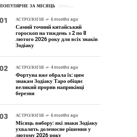
ПОПУЛЯРНЕ ЗА МІСЯЦЬ
01
АСТРОЛОГІЯ
6 months ago
Самий точний китайський
гороскоп на тиждень з 2 по 8
лютого 2026 року для всіх знаків
Зодіаку
02
АСТРОЛОГІЯ
4 months ago
Фортуна вже обрала їх: цим
знакам Зодіаку Таро обіцяє
великий прорив наприкінці
березня
03
АСТРОЛОГІЯ
6 months ago
Місяць вибору: які знаки Зодіаку
ухвалять доленосне рішення у
лютому 2026 року