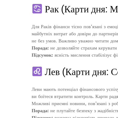
Рак (Карти дня: М
Для Раків фінанси тісно пов’язані з ем
майбутніх витрат або довіри до партнері
не без умов. Важливо уважно читати дом
Порада:
не дозволяйте страхам керувати
Підсумок:
ясність мислення стабілізує фі
Лев (Карти дня: С
Леви мають потенціал фінансового успіху
ви боїтеся втратити контроль. Карти рад
Можливі приємні новини, пов’язані з ро
Порада:
не плутайте безпеку з жадібніст
Підсумок:
розумна відкритість приведе д