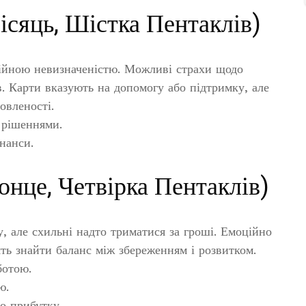
ісяць, Шістка Пентаклів)
оційною невизначеністю. Можливі страхи щодо
в. Карти вказують на допомогу або підтримку, але
овленості.
 рішеннями.
нанси.
онце, Четвірка Пентаклів)
, але схильні надто триматися за гроші. Емоційно
ять знайти баланс між збереженням і розвитком.
ботою.
ю.
о прибутку.