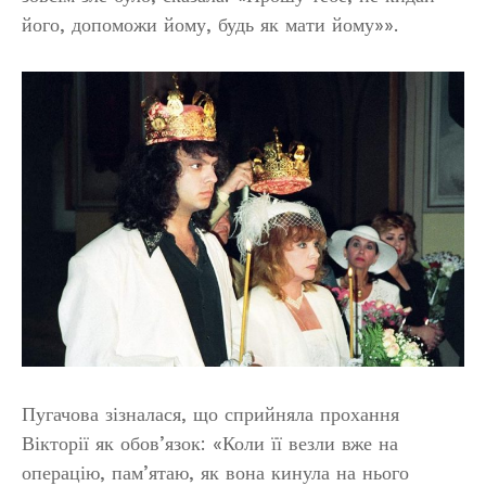
його, допоможи йому, будь як мати йому»».
Пугачова зізналася, що сприйняла прохання
Вікторії як обов’язок: «Коли її везли вже на
операцію, пам’ятаю, як вона кинула на нього