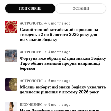
ПОПУЛЯРНЕ
ОСТАННІ
АСТРОЛОГІЯ
6 months ago
Самий точний китайський гороскоп на
тиждень з 2 по 8 лютого 2026 року для
всіх знаків Зодіаку
АСТРОЛОГІЯ
4 months ago
Фортуна вже обрала їх: цим знакам Зодіаку
Таро обіцяє великий прорив наприкінці
березня
АСТРОЛОГІЯ
6 months ago
Місяць вибору: які знаки Зодіаку ухвалять
доленосне рішення у лютому 2026 року
ШОУ-БІЗНЕС
9 months ago
Надя Дорофєєва зачарувала стильними