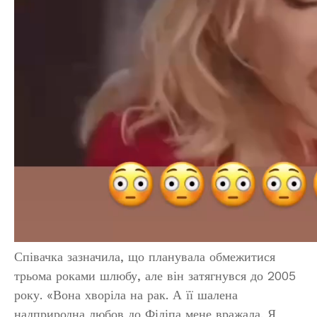
Співачка зазначила, що планувала обмежитися
трьома роками шлюбу, але він затягнувся до 2005
року. «Вона хворіла на рак. А її шалена
надприродна любов до Філіпа мене вражала. Я