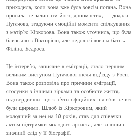
приходила, коли вона вже була зовсім погана. Вона
просила не залишати його, допомогти», — додала
Пугачова, згадуючи емоційні моменти спілкування
з матір’ю Кіркорова. Вона також уточнила, що була
близькою з Вікторією, але недолюблювала батька
Філіпа, Бедроса.
Це інтерв’ю, записане в еміграції, стало першим
великим виступом Пугачової після від’їзду з Росії.
Вона також розповіла про причини еміграції,
стосунки з іншими зірками та особисте життя,
підтвердивши, що з п’яти офіційних шлюбів не всі
були щирими. Шлюб із Кіркоровим, який
молодший за неї на 18 років, став для співачки
актом підтримки молодого артиста, але залишив
значний слід у її біографії.