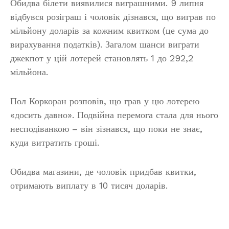
Обидва білети виявилися виграшними. 9 липня
відбувся розіграш і чоловік дізнався, що виграв по
мільйону доларів за кожним квитком (це сума до
вирахування податків). Загалом шанси виграти
джекпот у цій лотерей становлять 1 до 292,2
мільйона.
Пол Коркоран розповів, що грав у цю лотерею
«досить давно». Подвійна перемога стала для нього
несподіванкою – він зізнався, що поки не знає,
куди витратить гроші.
Обидва магазини, де чоловік придбав квитки,
отримають виплату в 10 тисяч доларів.