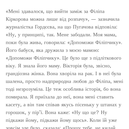
«Мені здавалося, що вийти заміж за Філіпа
Кіркорова можна лише від розпачу», — зазначила
журналістка Гордєєва, на що Пугачова відповіла:
«Ну, у принципі, так. Мене забодали. Моя мама,
поки була жива, говорила: «Допоможи Філіпчику».
Його бабуся, яка дружила з моєю мамою:
«Допоможи Філіпчику». Це було ще з підліткового
віку. Я знала його маму. Вікторія була, звісно,
грандіозна жінка. Вона хворіла на рак. І в неї була
шалена, просто надприродна любов до Філіпа, мені
тоді незрозуміла. Це теж особлива історія, бо вона
помирала. Я приїхала до неї, вона мені ставить
касету, а він там співав якусь пісеньку у штанах у
горошок, у пір’ї. Вона каже: «Ну що це? Ну
підкажи йому, підкажи йому щось». Коли їй уже
зовсім зле було, сказала: «Прошу тебе, не кидай