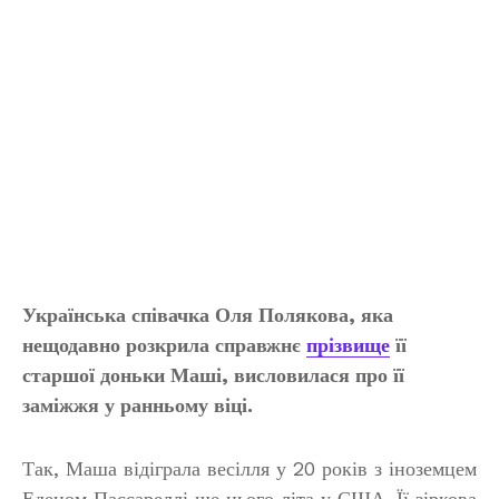
Українська співачка Оля Полякова, яка
нещодавно розкрила справжнє
прізвище
її
старшої доньки Маші, висловилася про її
заміжжя у ранньому віці.
Так, Маша відіграла весілля у 20 років з іноземцем
Еденом Пассареллі ще цього літа у США. Її зіркова