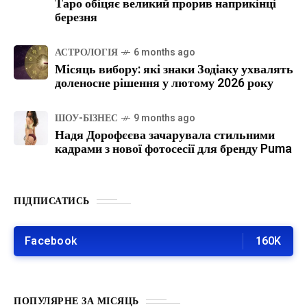
Таро обіцяє великий прорив наприкінці
березня
АСТРОЛОГІЯ
6 months ago
Місяць вибору: які знаки Зодіаку ухвалять
доленосне рішення у лютому 2026 року
ШОУ-БІЗНЕС
9 months ago
Надя Дорофєєва зачарувала стильними
кадрами з нової фотосесії для бренду Puma
ПІДПИСАТИСЬ
Facebook
160K
ПОПУЛЯРНЕ ЗА МІСЯЦЬ