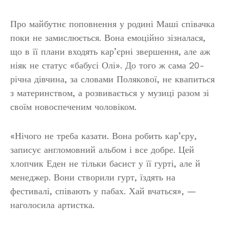
Про майбутнє поповнення у родині Маші співачка
поки не замислюється. Вона емоційно зізналася,
що в її плани входять кар’єрні звершення, але аж
ніяк не статус «бабусі Олі». До того ж сама 20-
річна дівчина, за словами Полякової, не квапиться
з материнством, а розвивається у музиці разом зі
своїм новоспеченим чоловіком.
«Нічого не треба казати. Вона робить кар’єру,
записує англомовний альбом і все добре. Цей
хлопчик Еден не тільки басист у її гурті, але й
менеджер. Вони створили гурт, їздять на
фестивалі, співають у пабах. Хай вчаться», —
наголосила артистка.