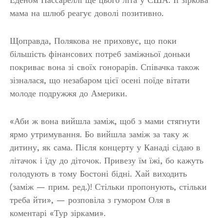
мама на шлюб реагує доволі позитивно.
Щоправда, Полякова не приховує, що поки
більшість фінансових потреб заміжньої доньки
покриває вона зі своїх гонорарів. Співачка також
зізналася, що незабаром цієї осені поїде вітати
молоде подружжя до Америки.
«Аби ж вона вийшла заміж, щоб з мами стягнути
ярмо утримування. Бо вийшла заміж за таку ж
дитину, як сама. Після концерту у Канаді сідаю в
літачок і їду до діточок. Привезу їм їжі, бо кажуть
голодують в тому Бостоні бідні. Хай виходить
(заміж — прим. ред.)! Стільки пропонують, стільки
треба йти», — розповіла з гумором Оля в
коментарі «Тур зірками».