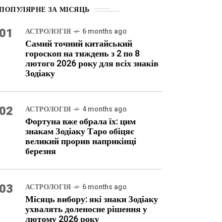
ПОПУЛЯРНЕ ЗА МІСЯЦЬ
01
АСТРОЛОГІЯ
6 months ago
Самий точний китайський
гороскоп на тиждень з 2 по 8
лютого 2026 року для всіх знаків
Зодіаку
02
АСТРОЛОГІЯ
4 months ago
Фортуна вже обрала їх: цим
знакам Зодіаку Таро обіцяє
великий прорив наприкінці
березня
03
АСТРОЛОГІЯ
6 months ago
Місяць вибору: які знаки Зодіаку
ухвалять доленосне рішення у
лютому 2026 року