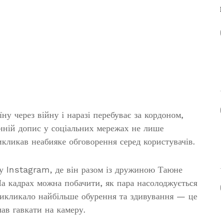
у через війну і наразі перебуває за кордоном,
анній допис у соціальних мережах не лише
кликав неабияке обговорення серед користувачів.
у Instagram, де він разом із дружиною Таюне
На кадрах можна побачити, як пара насолоджується
викликало найбільше обурення та здивування — це
чав гавкати на камеру.