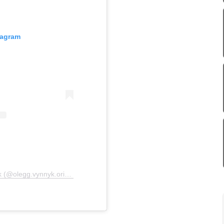
tagram
Допис, поширений Olegg Vynnyk (@olegg.vynnyk.original)