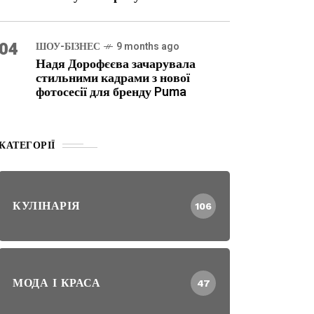
04
ШОУ-БІЗНЕС
9 months ago
Надя Дорофєєва зачарувала
стильними кадрами з нової
фотосесії для бренду Puma
КАТЕГОРІЇ
КУЛІНАРІЯ
106
МОДА І КРАСА
47