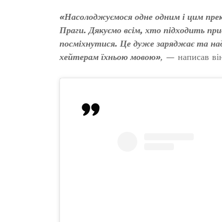
«Насолоджуємося одне одним і цим пре
Праги. Дякуємо всім, хто підходить пр
посміхнутися. Це дуже заряджає та надих
хейтерам їхньою мовою»
,
— написав він 