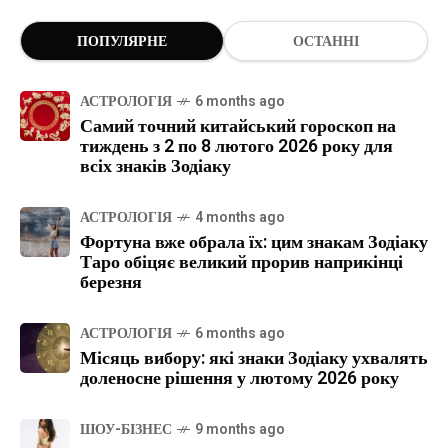
ПОПУЛЯРНЕ
ОСТАННІ
АСТРОЛОГІЯ
6 months ago
Самий точний китайський гороскоп на
тиждень з 2 по 8 лютого 2026 року для
всіх знаків Зодіаку
АСТРОЛОГІЯ
4 months ago
Фортуна вже обрала їх: цим знакам Зодіаку
Таро обіцяє великий прорив наприкінці
березня
АСТРОЛОГІЯ
6 months ago
Місяць вибору: які знаки Зодіаку ухвалять
доленосне рішення у лютому 2026 року
ШОУ-БІЗНЕС
9 months ago