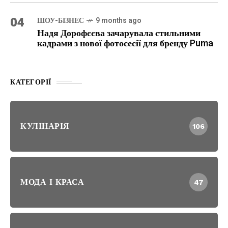
04
ШОУ-БІЗНЕС
9 months ago
Надя Дорофєєва зачарувала стильними
кадрами з нової фотосесії для бренду Puma
КАТЕГОРІЇ
КУЛІНАРІЯ
106
МОДА І КРАСА
47