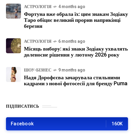
АСТРОЛОГІЯ
4 months ago
Фортуна вже обрала їх: цим знакам Зодіаку
Таро обіцяє великий прорив наприкінці
березня
АСТРОЛОГІЯ
6 months ago
Місяць вибору: які знаки Зодіаку ухвалять
доленосне рішення у лютому 2026 року
ШОУ-БІЗНЕС
9 months ago
Надя Дорофєєва зачарувала стильними
кадрами з нової фотосесії для бренду Puma
ПІДПИСАТИСЬ
Facebook
160K