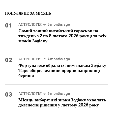
ПОПУЛЯРНЕ ЗА МІСЯЦЬ
01
АСТРОЛОГІЯ
6 months ago
Самий точний китайський гороскоп на
тиждень з 2 по 8 лютого 2026 року для всіх
знаків Зодіаку
02
АСТРОЛОГІЯ
4 months ago
Фортуна вже обрала їх: цим знакам Зодіаку
Таро обіцяє великий прорив наприкінці
березня
03
АСТРОЛОГІЯ
6 months ago
Місяць вибору: які знаки Зодіаку ухвалять
доленосне рішення у лютому 2026 року