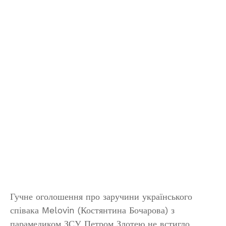
Гучне оголошення про заручини українського
співака Melovin (Костянтина Бочарова) з
парамедиком ЗСУ Петром Злотею не встигло