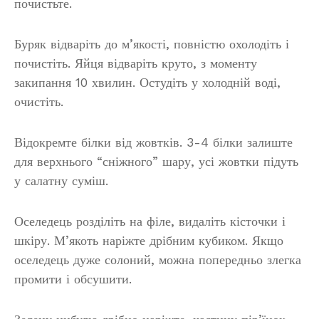
почистьте.
Буряк відваріть до м’якості, повністю охолодіть і
почистіть. Яйця відваріть круто, з моменту
закипання 10 хвилин. Остудіть у холодній воді,
очистіть.
Відокремте білки від жовтків. 3-4 білки залиште
для верхнього “сніжного” шару, усі жовтки підуть
у салатну суміш.
Оселедець розділіть на філе, видаліть кісточки і
шкіру. М’якоть наріжте дрібним кубиком. Якщо
оселедець дуже солоний, можна попередньо злегка
промити і обсушити.