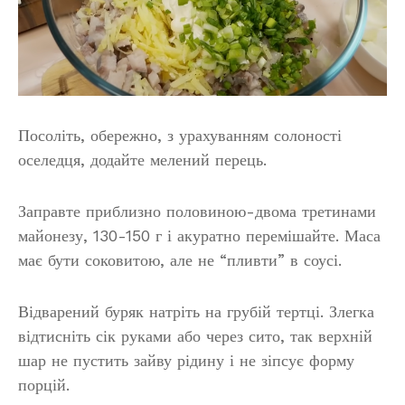
Посоліть, обережно, з урахуванням солоності
оселедця, додайте мелений перець.
Заправте приблизно половиною-двома третинами
майонезу, 130-150 г і акуратно перемішайте. Маса
має бути соковитою, але не “пливти” в соусі.
Відварений буряк натріть на грубій тертці. Злегка
відтисніть сік руками або через сито, так верхній
шар не пустить зайву рідину і не зіпсує форму
порцій.