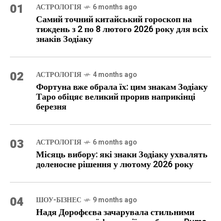
01
АСТРОЛОГІЯ
6 months ago
Самий точний китайський гороскоп на
тиждень з 2 по 8 лютого 2026 року для всіх
знаків Зодіаку
02
АСТРОЛОГІЯ
4 months ago
Фортуна вже обрала їх: цим знакам Зодіаку
Таро обіцяє великий прорив наприкінці
березня
03
АСТРОЛОГІЯ
6 months ago
Місяць вибору: які знаки Зодіаку ухвалять
доленосне рішення у лютому 2026 року
04
ШОУ-БІЗНЕС
9 months ago
Надя Дорофєєва зачарувала стильними