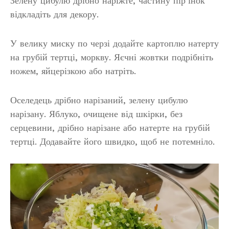
Зелену цибулю дрібно наріжте, частину пір’їнок
відкладіть для декору.
У велику миску по черзі додайте картоплю натерту
на грубій тертці, моркву. Яєчні жовтки подрібніть
ножем, яйцерізкою або натріть.
Оселедець дрібно нарізаний, зелену цибулю
нарізану. Яблуко, очищене від шкірки, без
серцевини, дрібно нарізане або натерте на грубій
тертці. Додавайте його швидко, щоб не потемніло.