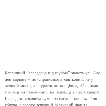
Класичний “оселедець під шубою” знають усі. Але
цей варіант – по-справжньому святковий: не у
великій мисці, а акуратними порціями, зібраними
у кільці чи стаканчику, на подушці з листя салату.
Всередині соковита суміш оселедця, овочів, яйця і
яблука, а зверху яскравий буряковий шар та