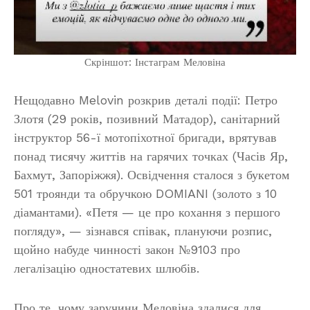
Скріншот: Інстаграм Меловіна
Нещодавно Melovin розкрив деталі події: Петро
Злотя (29 років, позивний Матадор), санітарний
інструктор 56-ї мотопіхотної бригади, врятував
понад тисячу життів на гарячих точках (Часів Яр,
Бахмут, Запоріжжя). Освідчення сталося з букетом
501 троянди та обручкою DOMIANI (золото з 10
діамантами). «Петя — це про кохання з першого
погляду», — зізнався співак, плануючи розпис,
щойно набуде чинності закон №9103 про
легалізацію одностатевих шлюбів.
Про те, чому заручини Меловіна здалися для