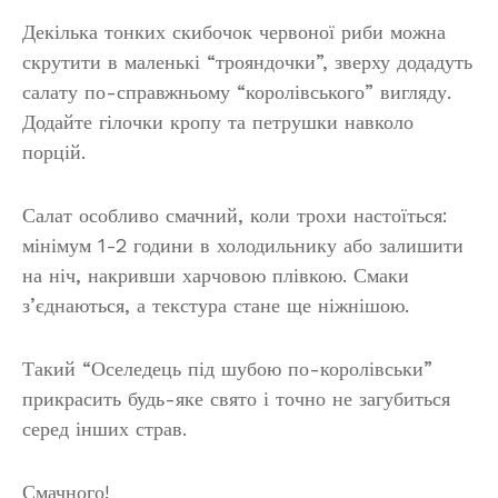
Декілька тонких скибочок червоної риби можна
скрутити в маленькі “трояндочки”, зверху додадуть
салату по-справжньому “королівського” вигляду.
Додайте гілочки кропу та петрушки навколо
порцій.
Салат особливо смачний, коли трохи настоїться:
мінімум 1-2 години в холодильнику або залишити
на ніч, накривши харчовою плівкою. Смаки
з’єднаються, а текстура стане ще ніжнішою.
Такий “Оселедець під шубою по-королівськи”
прикрасить будь-яке свято і точно не загубиться
серед інших страв.
Смачного!