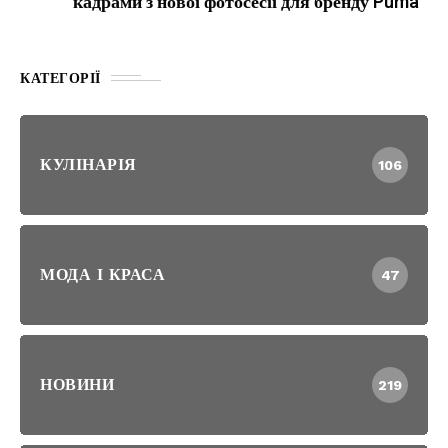
кадрами з нової фотосесії для бренду Puma
КАТЕГОРІЇ
КУЛІНАРІЯ
106
МОДА І КРАСА
47
НОВИНИ
219