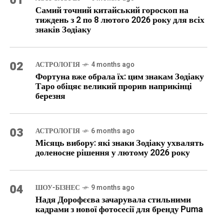
01
Самий точний китайський гороскоп на
тиждень з 2 по 8 лютого 2026 року для всіх
знаків Зодіаку
02
АСТРОЛОГІЯ
4 months ago
Фортуна вже обрала їх: цим знакам Зодіаку
Таро обіцяє великий прорив наприкінці
березня
03
АСТРОЛОГІЯ
6 months ago
Місяць вибору: які знаки Зодіаку ухвалять
доленосне рішення у лютому 2026 року
04
ШОУ-БІЗНЕС
9 months ago
Надя Дорофєєва зачарувала стильними
кадрами з нової фотосесії для бренду Puma