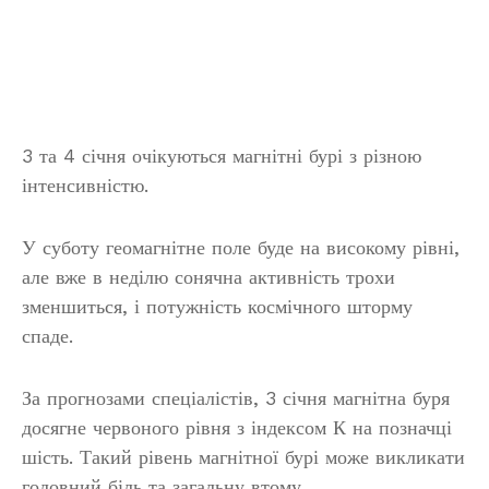
3 та 4 січня очікуються магнітні бурі з різною
інтенсивністю.
У суботу геомагнітне поле буде на високому рівні,
але вже в неділю сонячна активність трохи
зменшиться, і потужність космічного шторму
спаде.
За прогнозами спеціалістів, 3 січня магнітна буря
досягне червоного рівня з індексом К на позначці
шість. Такий рівень магнітної бурі може викликати
головний біль та загальну втому.