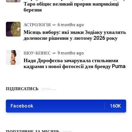
Таро обіцяє великий прорив наприкінці
березня
АСТРОЛОГІЯ
6 months ago
Місяць вибору: які знаки Зодіаку ухвалять
доленосне рішення у лютому 2026 року
ШОУ-БІЗНЕС
9 months ago
Надя Дорофєєва зачарувала стильними
кадрами з нової фотосесії для бренду Puma
ПІДПИСАТИСЬ
Facebook
160K
ПОПУЛЯРНЕ ЗА МІСЯЦЬ