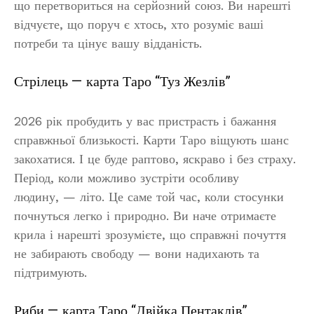
що перетвориться на серйозний союз. Ви нарешті
відчуєте, що поруч є хтось, хто розуміє ваші
потреби та цінує вашу відданість.
Стрілець — карта Таро “Туз Жезлів”
2026 рік пробудить у вас пристрасть і бажання
справжньої близькості. Карти Таро віщують шанс
закохатися. І це буде раптово, яскраво і без страху.
Період, коли можливо зустріти особливу
людину, — літо. Це саме той час, коли стосунки
почнуться легко і природно. Ви наче отримаєте
крила і нарешті зрозумієте, що справжні почуття
не забирають свободу — вони надихають та
підтримують.
Риби — карта Таро “Двійка Пентаклів”