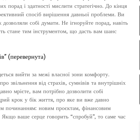
х порад і здатності мислити стратегічно. До кінця
фективний спосіб вирішення давньої проблеми. Ви
 дозволяли собі думати. Не ігноруйте порад, навіть
сть стане тим інструментом, що дасть вам шанс
ів” (перевернута)
еться вийти за межі власної зони комфорту.
ро звільнення від страхів, сумнівів та внутрішніх
авно мрієте, вам потрібно дозволити собі
рий крок у бік життя, про яке ви вже давно
им починанням: новим проєктам, фінансовим
 Якщо ваше серце говорить “спробуй”, то саме час