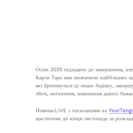
Осінь 2025 підходить до завершення, але 
Карти Таро вже визначили найбільших ща
які братимуться ці знаки Зодіаку, заверш
збіги, натхнення, виконання давніх бажа
Новини.LIVE з посиланням на
YourTang
щаститиме до кінця листопада за розклад