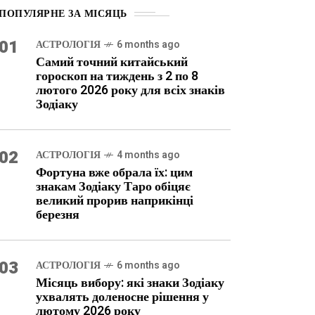
ПОПУЛЯРНЕ ЗА МІСЯЦЬ
01
АСТРОЛОГІЯ
6 months ago
Самий точний китайський
гороскоп на тиждень з 2 по 8
лютого 2026 року для всіх знаків
Зодіаку
02
АСТРОЛОГІЯ
4 months ago
Фортуна вже обрала їх: цим
знакам Зодіаку Таро обіцяє
великий прорив наприкінці
березня
03
АСТРОЛОГІЯ
6 months ago
Місяць вибору: які знаки Зодіаку
ухвалять доленосне рішення у
лютому 2026 року