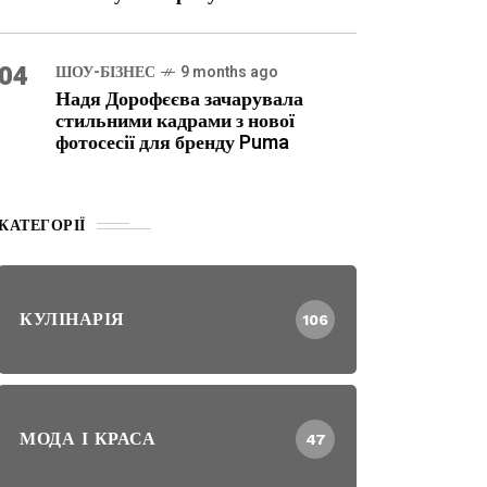
04
ШОУ-БІЗНЕС
9 months ago
Надя Дорофєєва зачарувала
стильними кадрами з нової
фотосесії для бренду Puma
КАТЕГОРІЇ
КУЛІНАРІЯ
106
МОДА І КРАСА
47