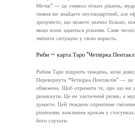
Мечів” — це символ чітких рішень, мудри
тижня ви знайдете нестандартний, але е
зрозумієте, що можете значно більше, ніж
якщо вони здаються різкими. Саме чесні
змінити ситуацію у свою користь.
Риби — карта Таро “Четвірка Пентакл
Рибам Таро віщують тиждень, коли довед
Перевернута “Четвірка Пентаклів” — це п
обмежень. Щоб отримати те, про що ви д
ризикнути. Це не хаотичний ризик, а муд
думаєте. Цей тиждень сприятиме смілив
рішенням, важливим крокам у стосунках.
його слухати.