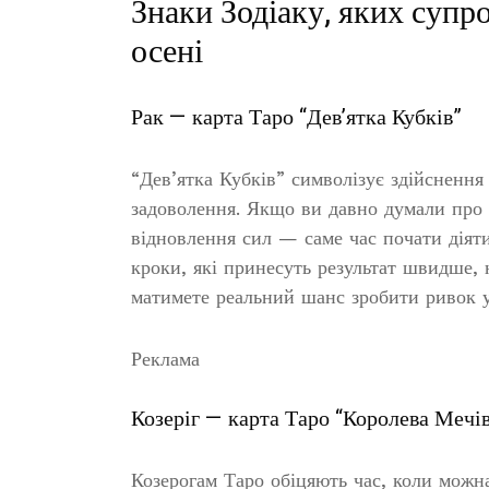
Знаки Зодіаку, яких супр
осені
Рак — карта Таро “Дев’ятка Кубків”
“Дев’ятка Кубків” символізує здійснення
задоволення. Якщо ви давно думали про 
відновлення сил — саме час почати діят
кроки, які принесуть результат швидше, 
матимете реальний шанс зробити ривок у
Реклама
Козеріг — карта Таро “Королева Мечі
Козерогам Таро обіцяють час, коли можна