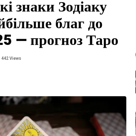
які знаки Зодіаку
йбільше благ до
25 — прогноз Таро
442 Views