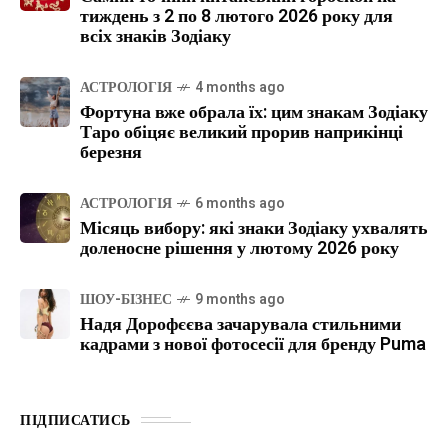
тиждень з 2 по 8 лютого 2026 року для
всіх знаків Зодіаку
АСТРОЛОГІЯ
4 months ago
Фортуна вже обрала їх: цим знакам Зодіаку
Таро обіцяє великий прорив наприкінці
березня
АСТРОЛОГІЯ
6 months ago
Місяць вибору: які знаки Зодіаку ухвалять
доленосне рішення у лютому 2026 року
ШОУ-БІЗНЕС
9 months ago
Надя Дорофєєва зачарувала стильними
кадрами з нової фотосесії для бренду Puma
ПІДПИСАТИСЬ