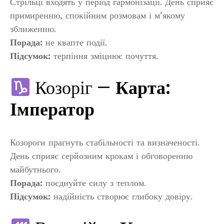
Стрільці входять у період гармонізації. День сприяє
примиренню, спокійним розмовам і м’якому
зближенню.
Порада:
не квапте події.
Підсумок:
терпіння зміцнює почуття.
Козоріг —
Карта:
Імператор
Козороги прагнуть стабільності та визначеності.
День сприяє серйозним крокам і обговоренню
майбутнього.
Порада:
поєднуйте силу з теплом.
Підсумок:
надійність створює глибоку довіру.