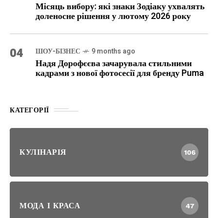
Місяць вибору: які знаки Зодіаку ухвалять
доленосне рішення у лютому 2026 року
04
ШОУ-БІЗНЕС
9 months ago
Надя Дорофєєва зачарувала стильними
кадрами з нової фотосесії для бренду Puma
КАТЕГОРІЇ
КУЛІНАРІЯ
106
МОДА І КРАСА
47