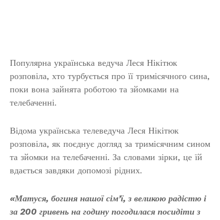
Популярна українська ведуча Леся Нікітюк
розповіла, хто турбується про її тримісячного сина,
поки вона зайнята роботою та зйомками на
телебаченні.
Відома українська телеведуча Леся Нікітюк
розповіла, як поєднує догляд за тримісячним сином
та зйомки на телебаченні. За словами зірки, це їй
вдається завдяки допомозі рідних.
«Матуся, богиня нашої сім’ї, з великою радістю і
за 200 гривень на годину погодилася посидіти з