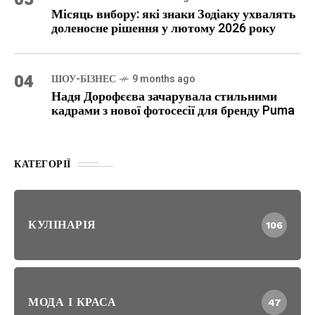
Місяць вибору: які знаки Зодіаку ухвалять
доленосне рішення у лютому 2026 року
04
ШОУ-БІЗНЕС
9 months ago
Надя Дорофєєва зачарувала стильними
кадрами з нової фотосесії для бренду Puma
КАТЕГОРІЇ
КУЛІНАРІЯ
106
МОДА І КРАСА
47