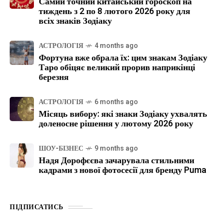
Самий точний китайський гороскоп на
тиждень з 2 по 8 лютого 2026 року для
всіх знаків Зодіаку
АСТРОЛОГІЯ
4 months ago
Фортуна вже обрала їх: цим знакам Зодіаку
Таро обіцяє великий прорив наприкінці
березня
АСТРОЛОГІЯ
6 months ago
Місяць вибору: які знаки Зодіаку ухвалять
доленосне рішення у лютому 2026 року
ШОУ-БІЗНЕС
9 months ago
Надя Дорофєєва зачарувала стильними
кадрами з нової фотосесії для бренду Puma
ПІДПИСАТИСЬ