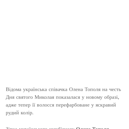
Відома українська співачка Олена Тополя на честь
Дня святого Миколая показалася у новому образі,
адже тепер її волосся перефарбоване у яскравий
рудий колір.
Зірка українського шоубізнесу
Олена Тополя