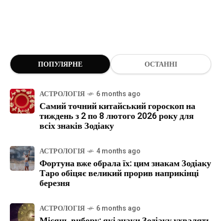
ПОПУЛЯРНЕ
ОСТАННІ
АСТРОЛОГІЯ
6 months ago
Самий точний китайський гороскоп на
тиждень з 2 по 8 лютого 2026 року для
всіх знаків Зодіаку
АСТРОЛОГІЯ
4 months ago
Фортуна вже обрала їх: цим знакам Зодіаку
Таро обіцяє великий прорив наприкінці
березня
АСТРОЛОГІЯ
6 months ago
Місяць вибору: які знаки Зодіаку ухвалять