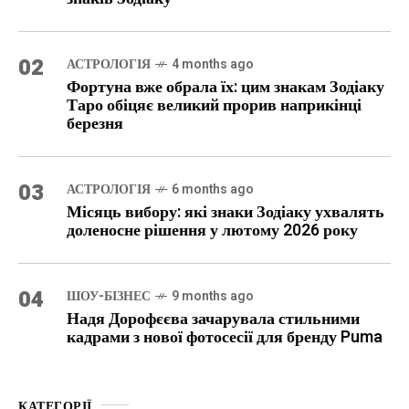
02
АСТРОЛОГІЯ
4 months ago
Фортуна вже обрала їх: цим знакам Зодіаку
Таро обіцяє великий прорив наприкінці
березня
03
АСТРОЛОГІЯ
6 months ago
Місяць вибору: які знаки Зодіаку ухвалять
доленосне рішення у лютому 2026 року
04
ШОУ-БІЗНЕС
9 months ago
Надя Дорофєєва зачарувала стильними
кадрами з нової фотосесії для бренду Puma
КАТЕГОРІЇ