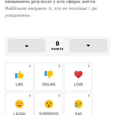
визначають результат у всіх сферах життя
.
Найбільше виграють ті, хто не поспішає і діє
усвідомлено.
0
POINTS
0
0
0
LIKE
DISLIKE
LOVE
0
0
0
LAUGH
SURPRISED
SAD