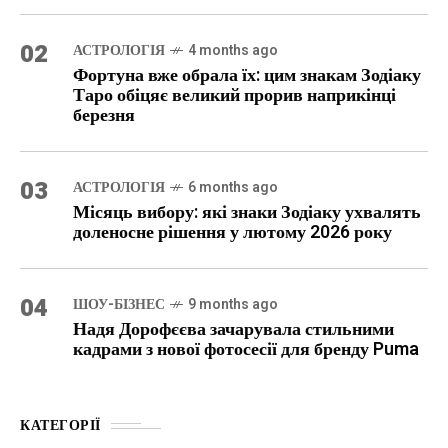
02
АСТРОЛОГІЯ
4 months ago
Фортуна вже обрала їх: цим знакам Зодіаку
Таро обіцяє великий прорив наприкінці
березня
03
АСТРОЛОГІЯ
6 months ago
Місяць вибору: які знаки Зодіаку ухвалять
доленосне рішення у лютому 2026 року
04
ШОУ-БІЗНЕС
9 months ago
Надя Дорофєєва зачарувала стильними
кадрами з нової фотосесії для бренду Puma
КАТЕГОРІЇ