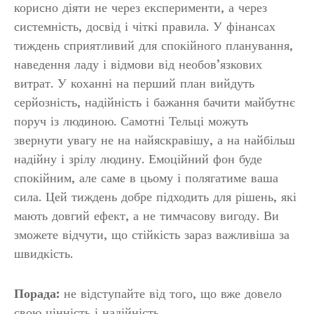
корисно діяти не через експерименти, а через
системність, досвід і чіткі правила. У фінансах
тиждень сприятливий для спокійного планування,
наведення ладу і відмови від необов’язкових
витрат. У коханні на перший план вийдуть
серйозність, надійність і бажання бачити майбутнє
поруч із людиною. Самотні Тельці можуть
звернути увагу не на найяскравішу, а на найбільш
надійну і зрілу людину. Емоційний фон буде
спокійним, але саме в цьому і полягатиме ваша
сила. Цей тиждень добре підходить для рішень, які
мають довгий ефект, а не тимчасову вигоду. Ви
зможете відчути, що стійкість зараз важливіша за
швидкість.
Порада:
не відступайте від того, що вже довело
свою цінність і надійність.