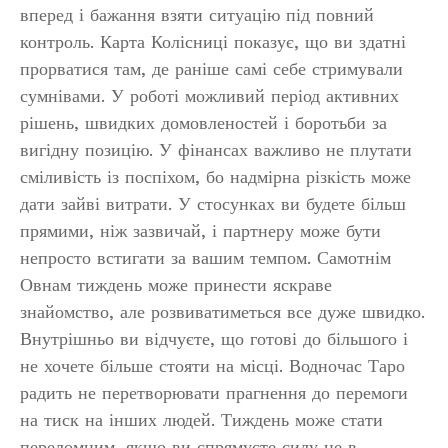
вперед і бажання взяти ситуацію під повний
контроль. Карта Колісниці показує, що ви здатні
прорватися там, де раніше самі себе стримували
сумнівами. У роботі можливий період активних
рішень, швидких домовленостей і боротьби за
вигідну позицію. У фінансах важливо не плутати
сміливість із поспіхом, бо надмірна різкість може
дати зайві витрати. У стосунках ви будете більш
прямими, ніж зазвичай, і партнеру може бути
непросто встигати за вашим темпом. Самотнім
Овнам тиждень може принести яскраве
знайомство, але розвиватиметься все дуже швидко.
Внутрішньо ви відчуєте, що готові до більшого і
не хочете більше стояти на місці. Водночас Таро
радить не перетворювати прагнення до перемоги
на тиск на інших людей. Тиждень може стати
переломним, якщо ви спрямуєте силу не в