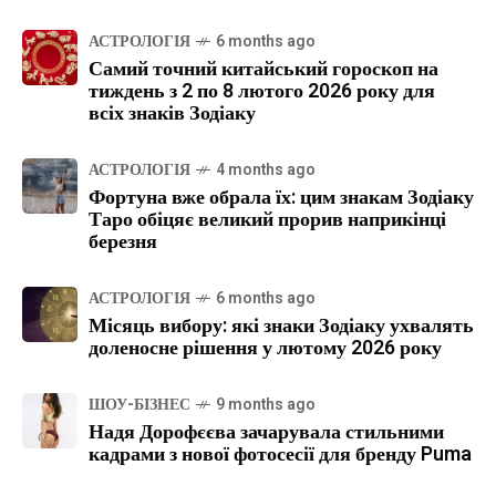
АСТРОЛОГІЯ
6 months ago
Самий точний китайський гороскоп на
тиждень з 2 по 8 лютого 2026 року для
всіх знаків Зодіаку
АСТРОЛОГІЯ
4 months ago
Фортуна вже обрала їх: цим знакам Зодіаку
Таро обіцяє великий прорив наприкінці
березня
АСТРОЛОГІЯ
6 months ago
Місяць вибору: які знаки Зодіаку ухвалять
доленосне рішення у лютому 2026 року
ШОУ-БІЗНЕС
9 months ago
Надя Дорофєєва зачарувала стильними
кадрами з нової фотосесії для бренду Puma