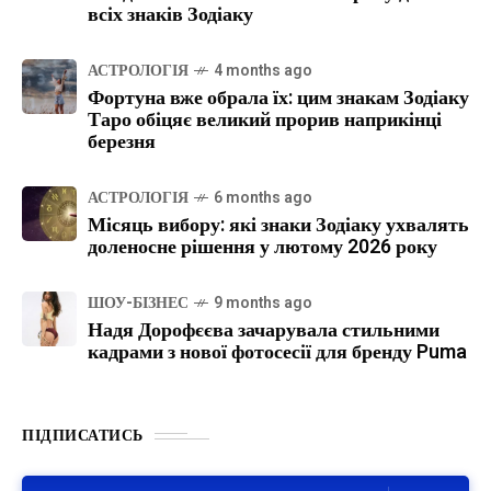
всіх знаків Зодіаку
АСТРОЛОГІЯ
4 months ago
Фортуна вже обрала їх: цим знакам Зодіаку
Таро обіцяє великий прорив наприкінці
березня
АСТРОЛОГІЯ
6 months ago
Місяць вибору: які знаки Зодіаку ухвалять
доленосне рішення у лютому 2026 року
ШОУ-БІЗНЕС
9 months ago
Надя Дорофєєва зачарувала стильними
кадрами з нової фотосесії для бренду Puma
ПІДПИСАТИСЬ