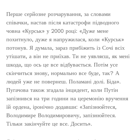
Перше серйозне розчарування, за словами
співачки, настав після катастрофи підводного
човна «Курськ» у 2000 році: «Дуже мене
похитнуло, дуже я напружилася, коли «Курськ»
потонув. Я думала, зараз прибіжить із Сочі всіх
утішати, а він не приїхав. Ти не уявляєш, як мені
шкода, що ось це все відбувається. Потім усе
скінчиться знову, нормально все буде, так? А
людей уже не повернеш. Поламані долі. Біда».
Пугачова також згадала інцидент, коли Путін
запізнився на три години на церемонію вручення
їй ордена, іронічно додавши: «Запізнюйтеся,
Володимире Володимировичу, запізнюйтеся.
Тільки закінчуйте це все. Досить».