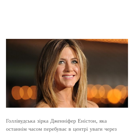
Голлівудська зірка Дженніфер Еністон, яка
останнім часом перебуває в центрі уваги через