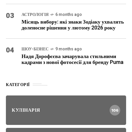
03
АСТРОЛОГІЯ
6 months ago
Місяць вибору: які знаки Зодіаку ухвалять
доленосне рішення у лютому 2026 року
04
ШОУ-БІЗНЕС
9 months ago
Надя Дорофєєва зачарувала стильними
кадрами з нової фотосесії для бренду Puma
КАТЕГОРІЇ
КУЛІНАРІЯ
106