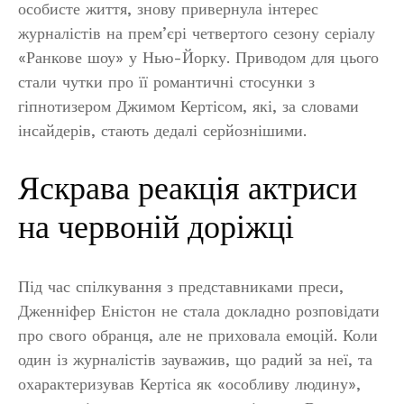
особисте життя, знову привернула інтерес
журналістів на прем’єрі четвертого сезону серіалу
«Ранкове шоу» у Нью-Йорку. Приводом для цього
стали чутки про її романтичні стосунки з
гіпнотизером Джимом Кертісом, які, за словами
інсайдерів, стають дедалі серйознішими.
Яскрава реакція актриси
на червоній доріжці
Під час спілкування з представниками преси,
Дженніфер Еністон не стала докладно розповідати
про свого обранця, але не приховала емоцій. Коли
один із журналістів зауважив, що радий за неї, та
охарактеризував Кертіса як «особливу людину»,