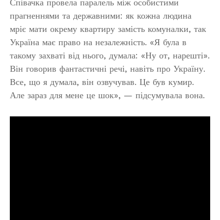
Співачка провела паралель між особистими
прагненнями та державними: як кожна людина
мріє мати окрему квартиру замість комуналки, так
Україна має право на незалежність. «Я була в
такому захваті від нього, думала: «Ну от, нарешті».
Він говорив фантастичні речі, навіть про Україну.
Все, що я думала, він озвучував. Це був кумир.
Але зараз для мене це шок», — підсумувала вона.