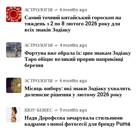
АСТРОЛОГІЯ
6 months ago
Самий точний китайський гороскоп на
тиждень з 2 по 8 лютого 2026 року для
всіх знаків Зодіаку
АСТРОЛОГІЯ
4 months ago
Фортуна вже обрала їх: цим знакам Зодіаку
Таро обіцяє великий прорив наприкінці
березня
АСТРОЛОГІЯ
6 months ago
Місяць вибору: які знаки Зодіаку ухвалять
доленосне рішення у лютому 2026 року
ШОУ-БІЗНЕС
9 months ago
Надя Дорофєєва зачарувала стильними
кадрами з нової фотосесії для бренду Puma