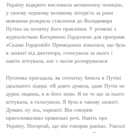
Україну відкрито висловила антивоєнну позицію,
у своєму першому великому інтерв’ю за роки
мовчання розкрила ставлення до Володимира
Путіна на початку його правління. У розмові з
журналісткою Катериною Гордєєвою для програми
«Скажи Гордєєвій» Примадонна зізналася, що була
в захваті від диктатора, голосувала за нього і
навіть агітувала, але з часом розчарувалася.
Пугачова пригадала, як спочатку бачила в Путіні
ідеального лідера: «Я довго думала, адже Путін не
дурна людина, я ж його знаю. Я не те що за нього
агітувала, я голосувала. Я була в такому захваті.
Думаю, ну ось, нарешті. Він говорив
приголомшливо правильні речі. Навіть про
Україну. Погортай, що він говорив раніше. Узагалі