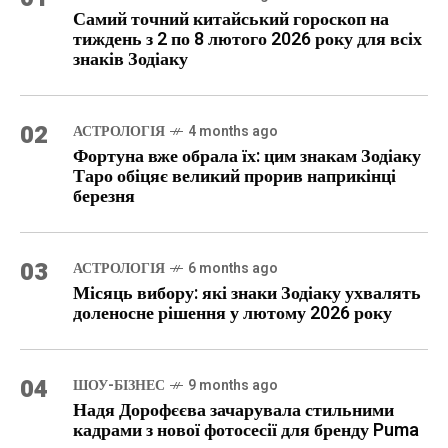
Самий точний китайський гороскоп на
тиждень з 2 по 8 лютого 2026 року для всіх
знаків Зодіаку
02
АСТРОЛОГІЯ
4 months ago
Фортуна вже обрала їх: цим знакам Зодіаку
Таро обіцяє великий прорив наприкінці
березня
03
АСТРОЛОГІЯ
6 months ago
Місяць вибору: які знаки Зодіаку ухвалять
доленосне рішення у лютому 2026 року
04
ШОУ-БІЗНЕС
9 months ago
Надя Дорофєєва зачарувала стильними
кадрами з нової фотосесії для бренду Puma