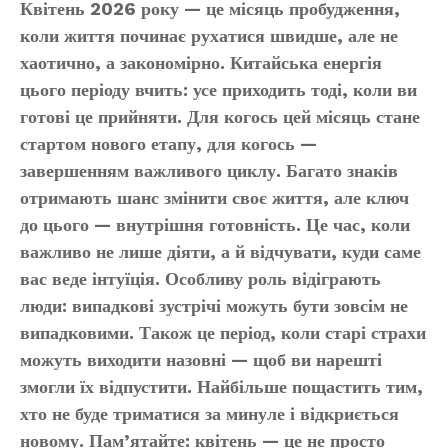
Квітень 2026 року — це місяць пробудження,
коли життя починає рухатися швидше, але не
хаотично, а закономірно. Китайська енергія
цього періоду вчить: усе приходить тоді, коли ви
готові це прийняти. Для когось цей місяць стане
стартом нового етапу, для когось —
завершенням важливого циклу. Багато знаків
отримають шанс змінити своє життя, але ключ
до цього — внутрішня готовність. Це час, коли
важливо не лише діяти, а й відчувати, куди саме
вас веде інтуїція. Особливу роль відіграють
люди: випадкові зустрічі можуть бути зовсім не
випадковими. Також це період, коли старі страхи
можуть виходити назовні — щоб ви нарешті
змогли їх відпустити. Найбільше пощастить тим,
хто не буде триматися за минуле і відкриється
новому. Пам’ятайте: квітень — це не просто