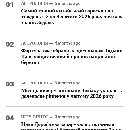
01
АСТРОЛОГІЯ
6 months ago
Самий точний китайський гороскоп на
тиждень з 2 по 8 лютого 2026 року для всіх
знаків Зодіаку
02
АСТРОЛОГІЯ
4 months ago
Фортуна вже обрала їх: цим знакам Зодіаку
Таро обіцяє великий прорив наприкінці
березня
03
АСТРОЛОГІЯ
6 months ago
Місяць вибору: які знаки Зодіаку ухвалять
доленосне рішення у лютому 2026 року
04
ШОУ-БІЗНЕС
9 months ago
Надя Дорофєєва зачарувала стильними