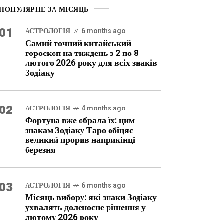
ПОПУЛЯРНЕ ЗА МІСЯЦЬ
01
АСТРОЛОГІЯ
6 months ago
Самий точний китайський
гороскоп на тиждень з 2 по 8
лютого 2026 року для всіх знаків
Зодіаку
02
АСТРОЛОГІЯ
4 months ago
Фортуна вже обрала їх: цим
знакам Зодіаку Таро обіцяє
великий прорив наприкінці
березня
03
АСТРОЛОГІЯ
6 months ago
Місяць вибору: які знаки Зодіаку
ухвалять доленосне рішення у
лютому 2026 року