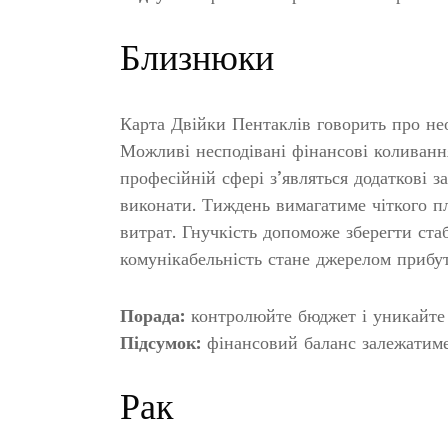
Близнюки
Карта Двійки Пентаклів говорить про нео
Можливі несподівані фінансові коливанн
професійній сфері з’являться додаткові з
виконати. Тиждень вимагатиме чіткого пл
витрат. Гнучкість допоможе зберегти ста
комунікабельність стане джерелом прибут
Порада:
контролюйте бюджет і уникайте 
Підсумок:
фінансовий баланс залежатиме 
Рак