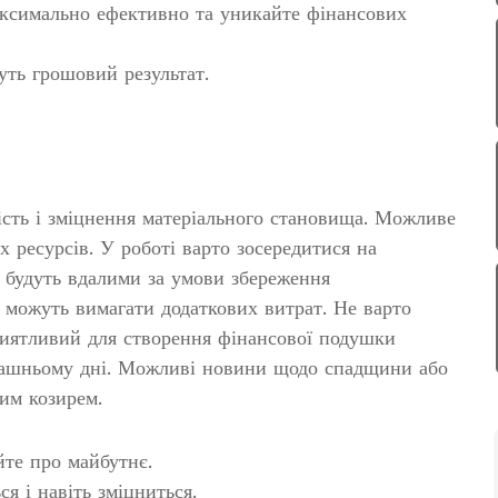
ксимально ефективно та уникайте фінансових
уть грошовий результат.
ість і зміцнення матеріального становища. Можливе
 ресурсів. У роботі варто зосередитися на
я будуть вдалими за умови збереження
 можуть вимагати додаткових витрат. Не варто
иятливий для створення фінансової подушки
трашньому дні. Можливі новини щодо спадщини або
им козирем.
йте про майбутнє.
я і навіть зміцниться.