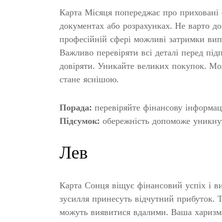
Карта Місяця попереджає про приховані 
документах або розрахунках. Не варто д
професійній сфері можливі затримки вип
Важливо перевіряти всі деталі перед під
довіряти. Уникайте великих покупок. Мо
стане яснішою.
Порада:
перевіряйте фінансову інформац
Підсумок:
обережність допоможе уникнут
Лев
Карта Сонця віщує фінансовий успіх і в
зусилля принесуть відчутний прибуток. Т
можуть виявитися вдалими. Ваша харизма