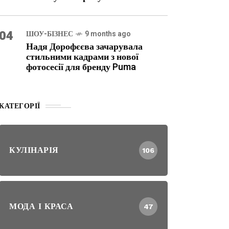
04
ШОУ-БІЗНЕС
9 months ago
Надя Дорофєєва зачарувала
стильними кадрами з нової
фотосесії для бренду Puma
КАТЕГОРІЇ
КУЛІНАРІЯ
106
МОДА І КРАСА
47