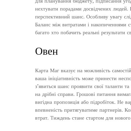
для планування бюджету, підписання угод
нехтувати порадами досвідчених людей. І
перспективний шанс. Особливу увагу слід
Баланс між витратами і накопиченнями с
багато хто побачить реальні результати с
Овен
Карта Маг вказує на можливість самості
ваша ініціативність може принести неспо
з’явиться шанс проявити свої таланти т
на дрібні справи. Грошові питання вима
вигідна пропозиція або підробіток. Не в
впевненість притягуватиме партнерів. К
втрат. Тиждень стане стартом для нового