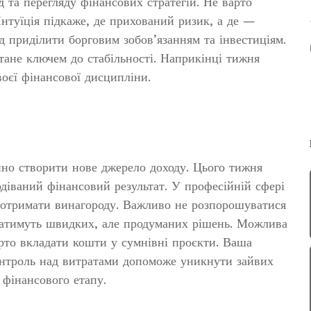
 та перегляду фінансових стратегій. Не варто
нтуїція підкаже, де прихований ризик, а де —
 приділити борговим зобов’язанням та інвестиціям.
тане ключем до стабільності. Наприкінці тижня
воєї фінансової дисципліни.
йно створити нове джерело доходу. Цього тижня
діваний фінансовий результат. У професійній сфері
а отримати винагороду. Важливо не розпорошуватися
гатимуть швидких, але продуманих рішень. Можлива
арто вкладати кошти у сумнівні проєкти. Ваша
онтроль над витратами допоможе уникнути зайвих
 фінансового етапу.