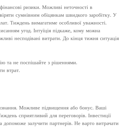
фінансові ризики. Можливі неточності в
овіряти сумнівним обіцянкам швидкого заробітку. У
лат. Тиждень вимагатиме особливої уважності.
писанням угод. Інтуїція підкаже, кому можна
жливі несподівані витрати. До кінця тижня ситуація
ію та не поспішайте з рішеннями.
и втрат.
изнання. Можливе підвищення або бонус. Ваші
иждень сприятливий для переговорів. Інвестиції
 допоможе залучити партнерів. Не варто витрачати