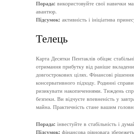
Порада:
використовуйте свої навички ма
авантюр.
Підсумок:
активність і ініціатива принес
Телець
Карта Десятки Пентаклів обіцяє стабільн
отримання прибутку від раніше вкладених
довгострокових цілях. Фінансові рішенн
консервативного підходу. Родинні справи
ризикувати накопиченнями. Тиждень спр
безпеки. Ви відчуєте впевненість у зав
майна. Практичність стане вашим головн
Порада:
інвестуйте в стабільність і дума
Підсумок:
фінансова рівновага збережетьс