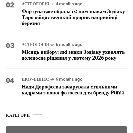
02
АСТРОЛОГІЯ
4 months ago
Фортуна вже обрала їх: цим знакам Зодіаку
Таро обіцяє великий прорив наприкінці
березня
03
АСТРОЛОГІЯ
6 months ago
Місяць вибору: які знаки Зодіаку ухвалять
доленосне рішення у лютому 2026 року
04
ШОУ-БІЗНЕС
9 months ago
Надя Дорофєєва зачарувала стильними
кадрами з нової фотосесії для бренду Puma
КАТЕГОРІЇ