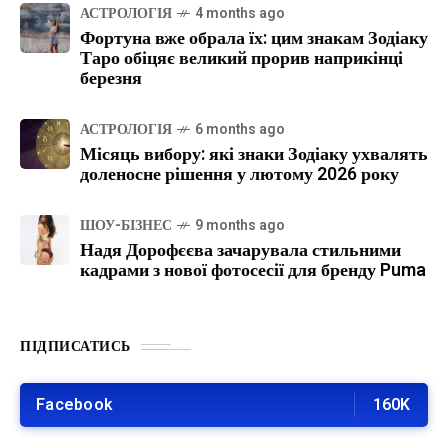
АСТРОЛОГІЯ
4 months ago
Фортуна вже обрала їх: цим знакам Зодіаку
Таро обіцяє великий прорив наприкінці
березня
АСТРОЛОГІЯ
6 months ago
Місяць вибору: які знаки Зодіаку ухвалять
доленосне рішення у лютому 2026 року
ШОУ-БІЗНЕС
9 months ago
Надя Дорофєєва зачарувала стильними
кадрами з нової фотосесії для бренду Puma
ПІДПИСАТИСЬ
Facebook
160K