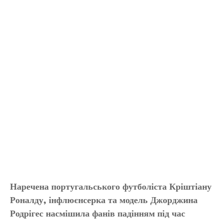
Наречена португальського футболіста Кріштіану
Роналду, інфлюєнсерка та модель Джорджина
Родрігес насмішила фанів падінням під час