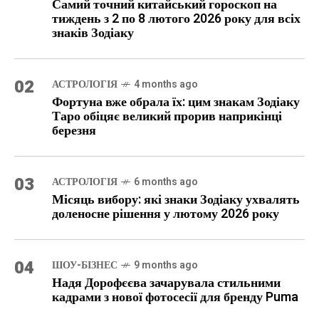
Самий точний китайський гороскоп на
тиждень з 2 по 8 лютого 2026 року для всіх
знаків Зодіаку
02
АСТРОЛОГІЯ
4 months ago
Фортуна вже обрала їх: цим знакам Зодіаку
Таро обіцяє великий прорив наприкінці
березня
03
АСТРОЛОГІЯ
6 months ago
Місяць вибору: які знаки Зодіаку ухвалять
доленосне рішення у лютому 2026 року
04
ШОУ-БІЗНЕС
9 months ago
Надя Дорофєєва зачарувала стильними
кадрами з нової фотосесії для бренду Puma