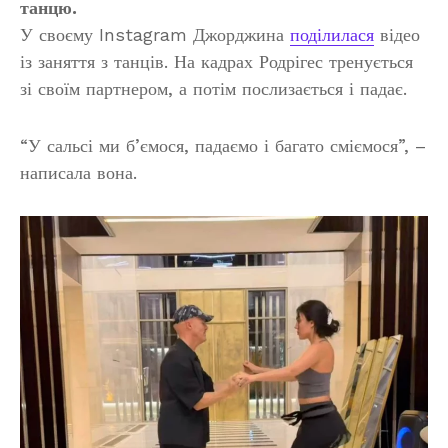
танцю.
У своєму Instagram Джорджина
поділилася
відео
із заняття з танців. На кадрах Родрігес тренується
зі своїм партнером, а потім послизається і падає.
“У сальсі ми б’ємося, падаємо і багато сміємося”, –
написала вона.