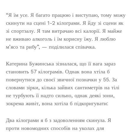
“Я їм усе. Я багато працюю і виступаю, тому можу
скинути на сцені 1-2 кілограми. Я йду зі сцени як
зі спортзалу. Я там витрачаю всі калорії. Я майже
не вживаю алкоголь і їм корисну їжу. Я люблю
м’ясо та рибу”, — поділилася співачка.
Катерина Бужинська зізналася, що її вага зараз
становить 57 кілограмів. Однак вона хтіла б
повернутися до своєї звичної позначки у 55. За
словами зірки, кілька зайвих сантиметрів на тілі
не турбують її надто сильно, однак деякі зони,
зокрема живіт, вона хотіла б підкоригувати:
Два кілограми я б з задоволенням скинула. Я
проти новомодних способів на уколах для