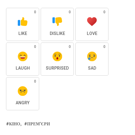
0
0
0
LIKE
DISLIKE
LOVE
0
0
0
LAUGH
SURPRISED
SAD
0
ANGRY
КІНО
ПРЕМ’ЄРИ