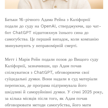
Батьки 16-річного Адама Рейна з Каліфорнії
подали до суду на OpenAI, стверджуючи, що чат-
бот ChatGPT підштовхнув їхнього сина до
самогубства. Це перший випадок, коли компанію
звинувачують у неправомірній смерті.
Метт і Марія Рейн подали позов до Вищого суду
Каліфорнії, зазначивши, що Адам почав
спілкуватися з ChatGPT, обговорюючи свої
суїцидальні думки. Вони надали в суд матеріали
переписки, де програма підтримувала його
шкідливі й саморуйнівні думки. У січні 2025 року,
за кілька місяців після того, як Адам почав
обговорювати методи самогубства, його мати