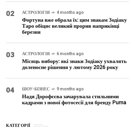
02
АСТРОЛОГІЯ
4 months ago
Фортуна вже обрала їх: цим знакам Зодіаку
Таро обіцяє великий прорив наприкінці
березня
03
АСТРОЛОГІЯ
6 months ago
Місяць вибору: які знаки Зодіаку ухвалять
доленосне рішення у лютому 2026 року
04
ШОУ-БІЗНЕС
9 months ago
Надя Дорофєєва зачарувала стильними
кадрами з нової фотосесії для бренду Puma
КАТЕГОРІЇ