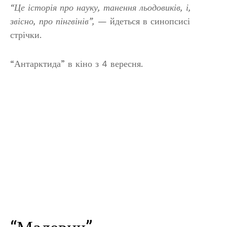
“Це історія про науку, танення льодовиків, і,
звісно, про пінгвінів”,
— йдеться в синопсисі
стрічки.
“Антарктида” в кіно з 4 вересня.