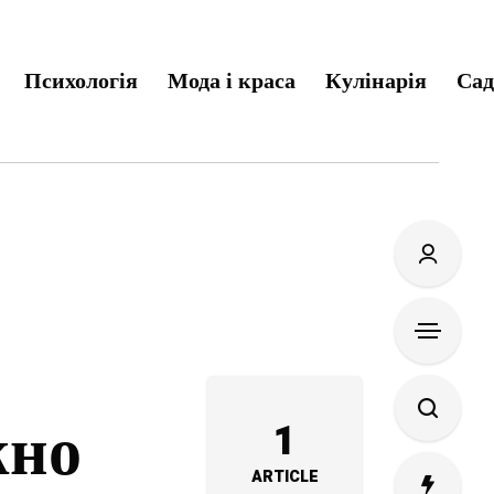
Психологія
Мода і краса
Кулінарія
Сад
жно
1
ARTICLE