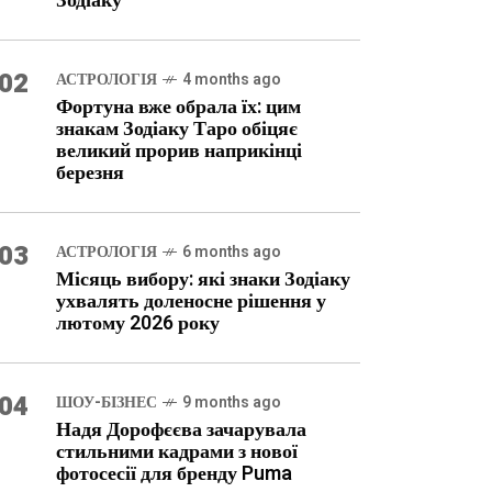
Зодіаку
02
АСТРОЛОГІЯ
4 months ago
Фортуна вже обрала їх: цим
знакам Зодіаку Таро обіцяє
великий прорив наприкінці
березня
03
АСТРОЛОГІЯ
6 months ago
Місяць вибору: які знаки Зодіаку
ухвалять доленосне рішення у
лютому 2026 року
04
ШОУ-БІЗНЕС
9 months ago
Надя Дорофєєва зачарувала
стильними кадрами з нової
фотосесії для бренду Puma