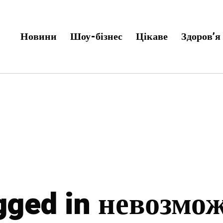
Новини
Шоу-бізнес
Цікаве
Здоров’я
agged in невозмо