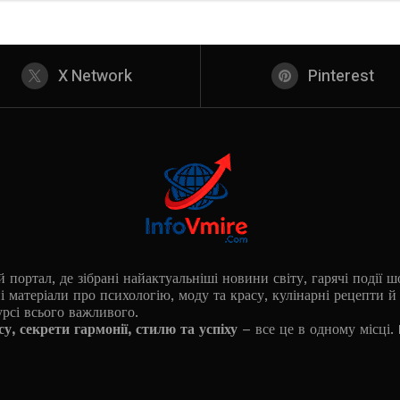
X Network
Pinterest
ортал, де зібрані найактуальніші новини світу, гарячі події шо
і матеріали про психологію, моду та красу, кулінарні рецепти 
урсі всього важливого.
су, секрети гармонії, стилю та успіху
– все це в одному місці.