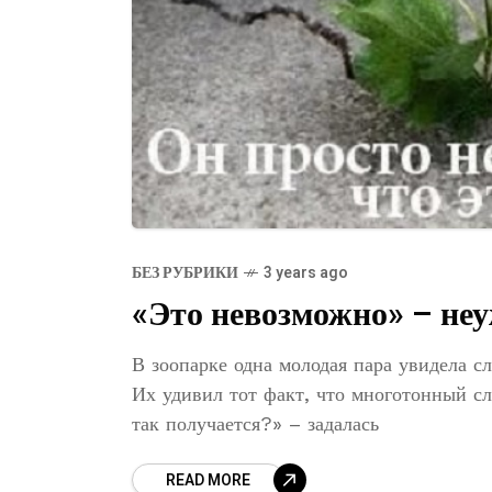
БЕЗ РУБРИКИ
3 years ago
«Это невозможно» – неу
В зоопарке одна молодая пара увидела с
Их удивил тот факт, что многотонный сл
так получается?» – задалась
READ MORE