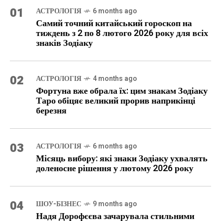
01
АСТРОЛОГІЯ
6 months ago
Самий точний китайський гороскоп на
тиждень з 2 по 8 лютого 2026 року для всіх
знаків Зодіаку
02
АСТРОЛОГІЯ
4 months ago
Фортуна вже обрала їх: цим знакам Зодіаку
Таро обіцяє великий прорив наприкінці
березня
03
АСТРОЛОГІЯ
6 months ago
Місяць вибору: які знаки Зодіаку ухвалять
доленосне рішення у лютому 2026 року
04
ШОУ-БІЗНЕС
9 months ago
Надя Дорофєєва зачарувала стильними