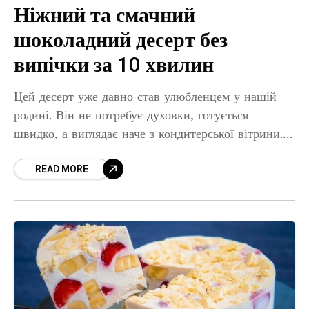
Ніжний та смачний
шоколадний десерт без
випічки за 10 хвилин
Цей десерт уже давно став улюбленцем у нашій
родині. Він не потребує духовки, готується
швидко, а виглядає наче з кондитерської вітрини.
Інгредієнти: Печиво (будь-яке сухе) – 350 г
READ MORE
Цукрова пудра