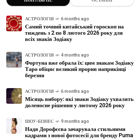
ПОПУЛЯРНЕ
ОСТАННІ
АСТРОЛОГІЯ
6 months ago
Самий точний китайський гороскоп на
тиждень з 2 по 8 лютого 2026 року для
всіх знаків Зодіаку
АСТРОЛОГІЯ
4 months ago
Фортуна вже обрала їх: цим знакам Зодіаку
Таро обіцяє великий прорив наприкінці
березня
АСТРОЛОГІЯ
6 months ago
Місяць вибору: які знаки Зодіаку ухвалять
доленосне рішення у лютому 2026 року
ШОУ-БІЗНЕС
9 months ago
Надя Дорофєєва зачарувала стильними
кадрами з нової фотосесії для бренду Puma