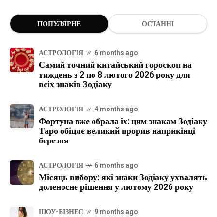
ПОПУЛЯРНЕ
ОСТАННІ
АСТРОЛОГІЯ
6 months ago
Самий точний китайський гороскоп на
тиждень з 2 по 8 лютого 2026 року для
всіх знаків Зодіаку
АСТРОЛОГІЯ
4 months ago
Фортуна вже обрала їх: цим знакам Зодіаку
Таро обіцяє великий прорив наприкінці
березня
АСТРОЛОГІЯ
6 months ago
Місяць вибору: які знаки Зодіаку ухвалять
доленосне рішення у лютому 2026 року
ШОУ-БІЗНЕС
9 months ago