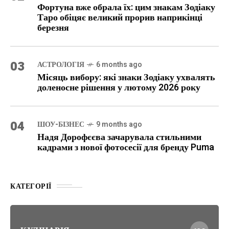
Фортуна вже обрала їх: цим знакам Зодіаку
Таро обіцяє великий прорив наприкінці
березня
03
АСТРОЛОГІЯ
6 months ago
Місяць вибору: які знаки Зодіаку ухвалять
доленосне рішення у лютому 2026 року
04
ШОУ-БІЗНЕС
9 months ago
Надя Дорофєєва зачарувала стильними
кадрами з нової фотосесії для бренду Puma
КАТЕГОРІЇ