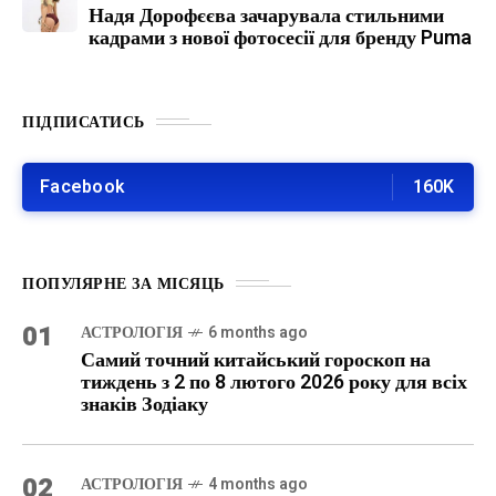
Надя Дорофєєва зачарувала стильними
кадрами з нової фотосесії для бренду Puma
ПІДПИСАТИСЬ
Facebook
160K
ПОПУЛЯРНЕ ЗА МІСЯЦЬ
01
АСТРОЛОГІЯ
6 months ago
Самий точний китайський гороскоп на
тиждень з 2 по 8 лютого 2026 року для всіх
знаків Зодіаку
02
АСТРОЛОГІЯ
4 months ago