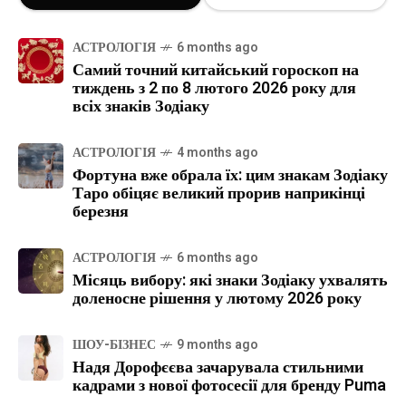
АСТРОЛОГІЯ
6 months ago
Самий точний китайський гороскоп на
тиждень з 2 по 8 лютого 2026 року для
всіх знаків Зодіаку
АСТРОЛОГІЯ
4 months ago
Фортуна вже обрала їх: цим знакам Зодіаку
Таро обіцяє великий прорив наприкінці
березня
АСТРОЛОГІЯ
6 months ago
Місяць вибору: які знаки Зодіаку ухвалять
доленосне рішення у лютому 2026 року
ШОУ-БІЗНЕС
9 months ago
Надя Дорофєєва зачарувала стильними
кадрами з нової фотосесії для бренду Puma