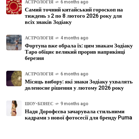
АСТРОЛОГІЯ
6 months ago
Самий точний китайський гороскоп на
тиждень з 2 по 8 лютого 2026 року для
всіх знаків Зодіаку
АСТРОЛОГІЯ
4 months ago
Фортуна вже обрала їх: цим знакам Зодіаку
Таро обіцяє великий прорив наприкінці
березня
АСТРОЛОГІЯ
6 months ago
Місяць вибору: які знаки Зодіаку ухвалять
доленосне рішення у лютому 2026 року
ШОУ-БІЗНЕС
9 months ago
Надя Дорофєєва зачарувала стильними
кадрами з нової фотосесії для бренду Puma