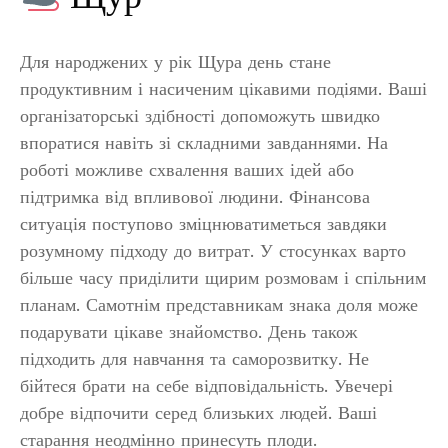
Для народжених у рік Щура день стане
продуктивним і насиченим цікавими подіями. Ваші
організаторські здібності допоможуть швидко
впоратися навіть зі складними завданнями. На
роботі можливе схвалення ваших ідей або
підтримка від впливової людини. Фінансова
ситуація поступово зміцнюватиметься завдяки
розумному підходу до витрат. У стосунках варто
більше часу приділити щирим розмовам і спільним
планам. Самотнім представникам знака доля може
подарувати цікаве знайомство. День також
підходить для навчання та саморозвитку. Не
бійтеся брати на себе відповідальність. Увечері
добре відпочити серед близьких людей. Ваші
старання неодмінно принесуть плоди.