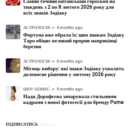
Самий точний китайський гороскоп на
тиждень з 2 по 8 лютого 2026 року для
всіх знаків Зодіаку
АСТРОЛОГІЯ
4 months ago
Фортуна вже обрала їх: цим знакам Зодіаку
Таро обіцяє великий прорив наприкінці
березня
АСТРОЛОГІЯ
6 months ago
Місяць вибору: які знаки Зодіаку ухвалять
доленосне рішення у лютому 2026 року
ШОУ-БІЗНЕС
9 months ago
Надя Дорофєєва зачарувала стильними
кадрами з нової фотосесії для бренду Puma
ПІДПИСАТИСЬ