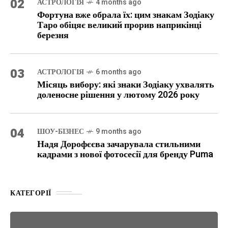
02
АСТРОЛОГІЯ
4 months ago
Фортуна вже обрала їх: цим знакам Зодіаку
Таро обіцяє великий прорив наприкінці
березня
03
АСТРОЛОГІЯ
6 months ago
Місяць вибору: які знаки Зодіаку ухвалять
доленосне рішення у лютому 2026 року
04
ШОУ-БІЗНЕС
9 months ago
Надя Дорофєєва зачарувала стильними
кадрами з нової фотосесії для бренду Puma
КАТЕГОРІЇ