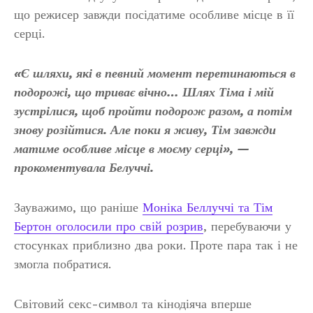
що режисер завжди посідатиме особливе місце в її
серці.
«Є шляхи, які в певний момент перетинаються в
подорожі, що триває вічно… Шлях Тіма і мій
зустрілися, щоб пройти подорож разом, а потім
знову розійтися. Але поки я живу, Тім завжди
матиме особливе місце в моєму серці», —
прокоментувала Белуччі.
Зауважимо, що раніше
Моніка Беллуччі та Тім
Бертон оголосили про свій розрив
, перебуваючи у
стосунках приблизно два роки. Проте пара так і не
змогла побратися.
Світовий секс-символ та кінодіяча вперше