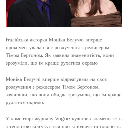
Італійська акторка Моніка Белуччі вперше
прокоментувала своє розлучення з режисером
Тімом Бертоном. Як заявила знаменитість, вони
зрозуміли, що їм краще рухатися окремо
Моніка Белуччі вперше відреагувала на своє
розлучення з режисером Тімом Бертоном,
заявивши, що вони обидва зрозуміли, що їм краще
рухатися окремо.
У коментарі журналу Vogue культова знаменитість
з теплотою відгукується про кінодіяча та говорить,