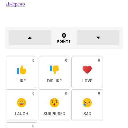
Джерело
0
POINTS
0
0
0
LIKE
DISLIKE
LOVE
0
0
0
LAUGH
SURPRISED
SAD
0