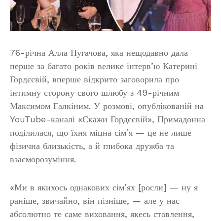
76-річна Алла Пугачова, яка нещодавно дала
перше за багато років велике інтерв’ю Катерині
Гордєєвій, вперше відкрито заговорила про
інтимну сторону свого шлюбу з 49-річним
Максимом Галкіним. У розмові, опублікованій на
YouTube-каналі «Скажи Гордєєвій», Примадонна
поділилася, що їхня міцна сім’я — це не лише
фізична близькість, а й глибока дружба та
взаєморозуміння.
«Ми в якихось однакових сім’ях [росли] — ну я
раніше, звичайно, він пізніше, — але у нас
абсолютно те саме виховання, якесь ставлення,