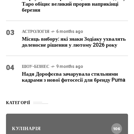
Таро обіцяє великий прорив наприкінці
березня
03
АСТРОЛОГІЯ
6 months ago
Місяць вибору: які знаки Зодіаку ухвалять
доленосне рішення у лютому 2026 року
04
ШОУ-БІЗНЕС
9 months ago
Надя Дорофєєва зачарувала стильними
кадрами з нової фотосесії для бренду Puma
КАТЕГОРІЇ
КУЛІНАРІЯ
106