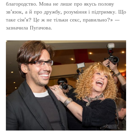
благородство. Мова не лише про якусь полову
зв’язок, а й про дружбу, розуміння і підтримку. Що
таке сім’я? Це ж не тільки секс, правильно?» —
зазначила Пугачова.