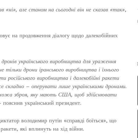
ав «ні», але станом на сьогодні він не сказав «так»
,
овує на продовження діалогу щодо далекобійних
 дронів українського виробництва для ураження
 не тільки дрони іранського виробництва і їхнього
и російського виробництва і далекобійні ракети
же складно – оперувати лише українськими дронами.
схожа зброя, яку мають США, щоб здійснювати
– пояснив український президент.
иктатор володимир путін «справді боїться», що
акети, які вплинуть на хід війни.