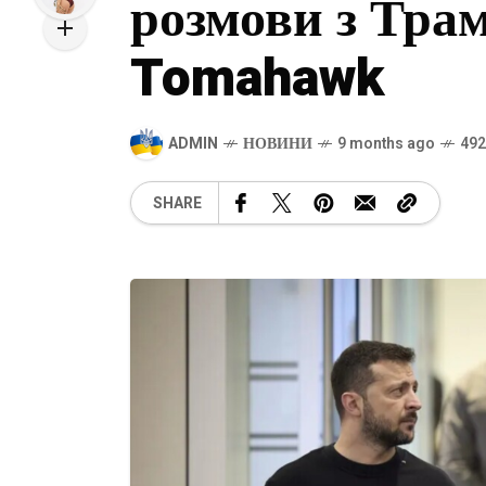
розмови з Тра
Tomahawk
ADMIN
НОВИНИ
9 months ago
492
SHARE