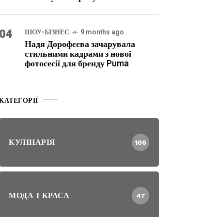
04
ШОУ-БІЗНЕС
9 months ago
Надя Дорофєєва зачарувала
стильними кадрами з нової
фотосесії для бренду Puma
КАТЕГОРІЇ
КУЛІНАРІЯ
106
МОДА І КРАСА
47