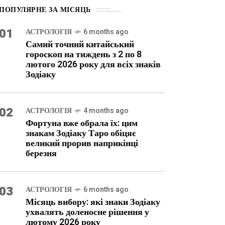
ПОПУЛЯРНЕ ЗА МІСЯЦЬ
01
АСТРОЛОГІЯ
6 months ago
Самий точний китайський
гороскоп на тиждень з 2 по 8
лютого 2026 року для всіх знаків
Зодіаку
02
АСТРОЛОГІЯ
4 months ago
Фортуна вже обрала їх: цим
знакам Зодіаку Таро обіцяє
великий прорив наприкінці
березня
03
АСТРОЛОГІЯ
6 months ago
Місяць вибору: які знаки Зодіаку
ухвалять доленосне рішення у
лютому 2026 року