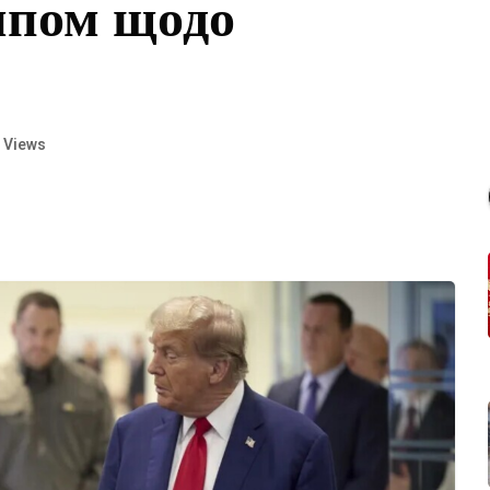
мпом щодо
 Views