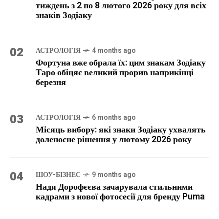
тиждень з 2 по 8 лютого 2026 року для всіх
знаків Зодіаку
02
АСТРОЛОГІЯ
4 months ago
Фортуна вже обрала їх: цим знакам Зодіаку
Таро обіцяє великий прорив наприкінці
березня
03
АСТРОЛОГІЯ
6 months ago
Місяць вибору: які знаки Зодіаку ухвалять
доленосне рішення у лютому 2026 року
04
ШОУ-БІЗНЕС
9 months ago
Надя Дорофєєва зачарувала стильними
кадрами з нової фотосесії для бренду Puma