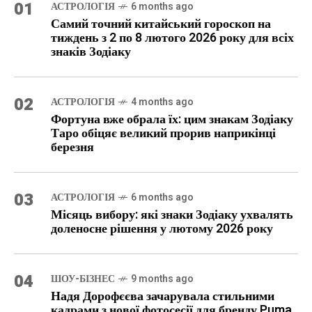
01
АСТРОЛОГІЯ
6 months ago
Самий точний китайський гороскоп на
тиждень з 2 по 8 лютого 2026 року для всіх
знаків Зодіаку
02
АСТРОЛОГІЯ
4 months ago
Фортуна вже обрала їх: цим знакам Зодіаку
Таро обіцяє великий прорив наприкінці
березня
03
АСТРОЛОГІЯ
6 months ago
Місяць вибору: які знаки Зодіаку ухвалять
доленосне рішення у лютому 2026 року
04
ШОУ-БІЗНЕС
9 months ago
Надя Дорофєєва зачарувала стильними
кадрами з нової фотосесії для бренду Puma