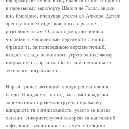
інформацією журналістів, вдалося схопити просто
в паризькому аеропорту Шарля де Голля, звідки
він, ймовірно, планував утекти до Алжира. Деталі
арешту іншого підозрюваного наразі не
розголошуються. Однак відомо, що обидва
чоловіки є мешканцями передмістя столиці
Франції та, за попередньою версією поліції,
входять складу злочинного угруповання, якому
інкримінують організацію та здійснення цього
зухвалого пограбування.
Наразі триває активний пошук решти членів
банди. Нагадаємо, що під час самої крадіжки
зловмисники продемонстрували вражаючу
швидкість та організованість: усього за кілька
хвилин, використовуючи склорізи та вантажний
ліфт, вони зуміли винести з музею безцінні