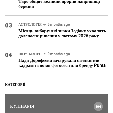
Таро обіцяє великий прорив наприкінці
березня
03
АСТРОЛОГІЯ
6 months ago
Місяць вибору: які знаки Зодіаку ухвалять
доленосне рішення у лютому 2026 року
04
ШОУ-БІЗНЕС
9 months ago
Надя Дорофєєва зачарувала стильними
кадрами з нової фотосесії для бренду Puma
КАТЕГОРІЇ
КУЛІНАРІЯ
106