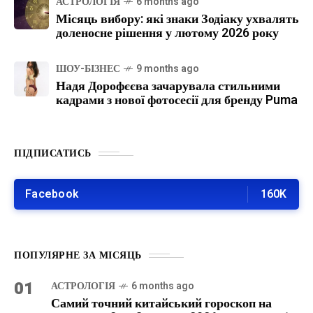
АСТРОЛОГІЯ
6 months ago
Місяць вибору: які знаки Зодіаку ухвалять
доленосне рішення у лютому 2026 року
ШОУ-БІЗНЕС
9 months ago
Надя Дорофєєва зачарувала стильними
кадрами з нової фотосесії для бренду Puma
ПІДПИСАТИСЬ
Facebook
160K
ПОПУЛЯРНЕ ЗА МІСЯЦЬ
01
АСТРОЛОГІЯ
6 months ago
Самий точний китайський гороскоп на