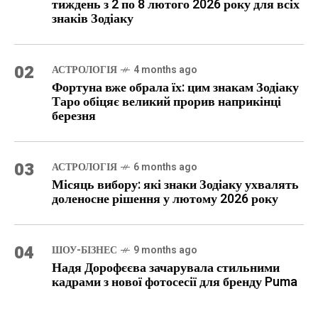
тиждень з 2 по 8 лютого 2026 року для всіх
знаків Зодіаку
02
АСТРОЛОГІЯ
4 months ago
Фортуна вже обрала їх: цим знакам Зодіаку
Таро обіцяє великий прорив наприкінці
березня
03
АСТРОЛОГІЯ
6 months ago
Місяць вибору: які знаки Зодіаку ухвалять
доленосне рішення у лютому 2026 року
04
ШОУ-БІЗНЕС
9 months ago
Надя Дорофєєва зачарувала стильними
кадрами з нової фотосесії для бренду Puma