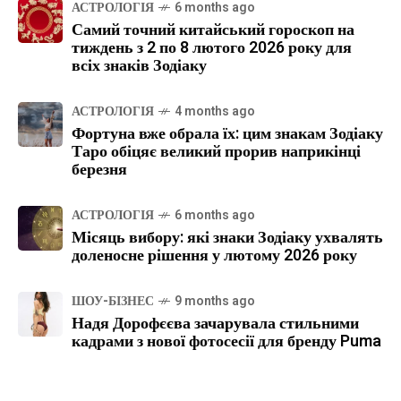
АСТРОЛОГІЯ
6 months ago
Самий точний китайський гороскоп на
тиждень з 2 по 8 лютого 2026 року для
всіх знаків Зодіаку
АСТРОЛОГІЯ
4 months ago
Фортуна вже обрала їх: цим знакам Зодіаку
Таро обіцяє великий прорив наприкінці
березня
АСТРОЛОГІЯ
6 months ago
Місяць вибору: які знаки Зодіаку ухвалять
доленосне рішення у лютому 2026 року
ШОУ-БІЗНЕС
9 months ago
Надя Дорофєєва зачарувала стильними
кадрами з нової фотосесії для бренду Puma