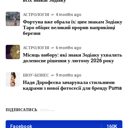
всіх знаків Зодіаку
АСТРОЛОГІЯ
4 months ago
Фортуна вже обрала їх: цим знакам Зодіаку
Таро обіцяє великий прорив наприкінці
березня
АСТРОЛОГІЯ
6 months ago
Місяць вибору: які знаки Зодіаку ухвалять
доленосне рішення у лютому 2026 року
ШОУ-БІЗНЕС
9 months ago
Надя Дорофєєва зачарувала стильними
кадрами з нової фотосесії для бренду Puma
ПІДПИСАТИСЬ
Facebook
160K