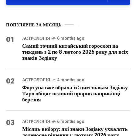
ПОПУЛЯРНЕ ЗА МІСЯЦЬ
01
АСТРОЛОГІЯ
6 months ago
Самий точний китайський гороскоп на
тиждень з 2 по 8 лютого 2026 року для всіх
знаків Зодіаку
02
АСТРОЛОГІЯ
4 months ago
Фортуна вже обрала їх: цим знакам Зодіаку
Таро обіцяє великий прорив наприкінці
березня
03
АСТРОЛОГІЯ
6 months ago
Місяць вибору: які знаки Зодіаку ухвалять
доленосне рішення у лютому 2026 року