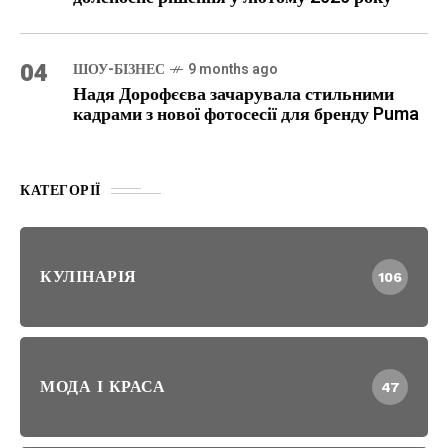
04
ШОУ-БІЗНЕС
9 months ago
Надя Дорофєєва зачарувала стильними
кадрами з нової фотосесії для бренду Puma
КАТЕГОРІЇ
КУЛІНАРІЯ
106
МОДА І КРАСА
47