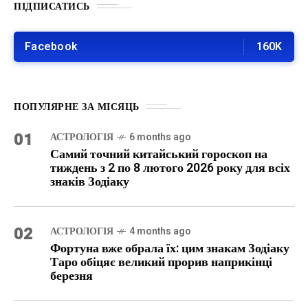
ПІДПИСАТИСЬ
Facebook
160K
ПОПУЛЯРНЕ ЗА МІСЯЦЬ
01
АСТРОЛОГІЯ
6 months ago
Самий точний китайський гороскоп на
тиждень з 2 по 8 лютого 2026 року для всіх
знаків Зодіаку
02
АСТРОЛОГІЯ
4 months ago
Фортуна вже обрала їх: цим знакам Зодіаку
Таро обіцяє великий прорив наприкінці
березня