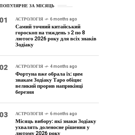
ПОПУЛЯРНЕ ЗА МІСЯЦЬ
01
АСТРОЛОГІЯ
6 months ago
Самий точний китайський
гороскоп на тиждень з 2 по 8
лютого 2026 року для всіх знаків
Зодіаку
02
АСТРОЛОГІЯ
4 months ago
Фортуна вже обрала їх: цим
знакам Зодіаку Таро обіцяє
великий прорив наприкінці
березня
03
АСТРОЛОГІЯ
6 months ago
Місяць вибору: які знаки Зодіаку
ухвалять доленосне рішення у
лютому 2026 року