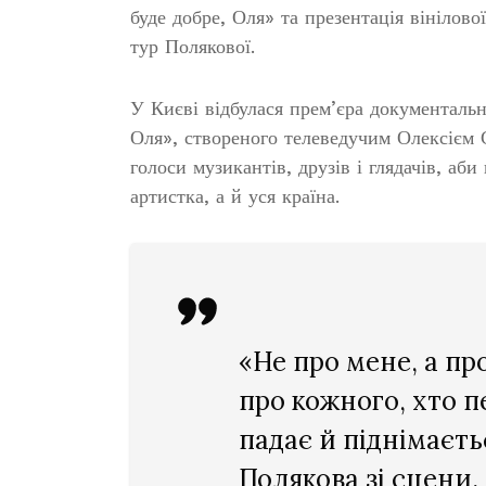
буде добре, Оля» та презентація вінілов
тур Полякової.
У Києві відбулася прем’єра документальн
Оля», створеного телеведучим Олексієм С
голоси музикантів, друзів і глядачів, аб
артистка, а й уся країна.
«Не про мене, а пр
про кожного, хто п
падає й піднімаєть
Полякова зі сцени.