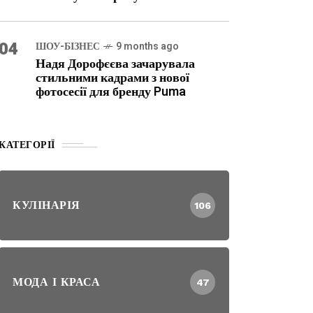
04
ШОУ-БІЗНЕС
9 months ago
Надя Дорофєєва зачарувала
стильними кадрами з нової
фотосесії для бренду Puma
КАТЕГОРІЇ
КУЛІНАРІЯ
106
МОДА І КРАСА
47