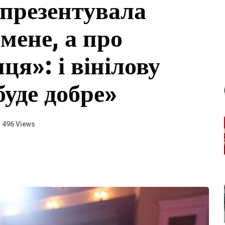
презентувала
мене, а про
ця»: і вінілову
буде добре»
496 Views