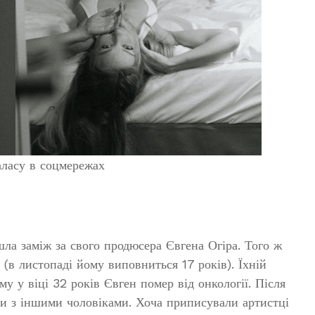
аласу в соцмережах
ла заміж за свого продюсера Євгена Огіра. Того ж
(в листопаді йому виповниться 17 років). Їхній
 у віці 32 років Євген помер від онкології. Після
ли з іншими чоловіками. Хоча приписували артистці