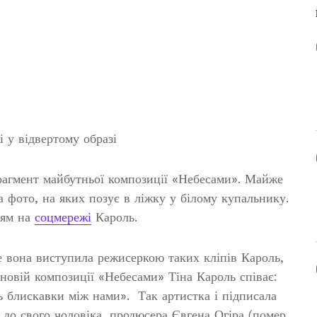
і у відвертому образі
рагмент майбутньої композиції «Небесами». Майже
 фото, на яких позує в ліжку у білому купальнику.
ням на
соцмережі
Кароль.
е вона виступила режисеркою таких кліпів Кароль,
 новій композиції «Небесами» Тіна Кароль співає:
ь блискавки між нами». Так артистка і підписала
ь до свого чоловіка, продюсера Євгена Огіра (помер