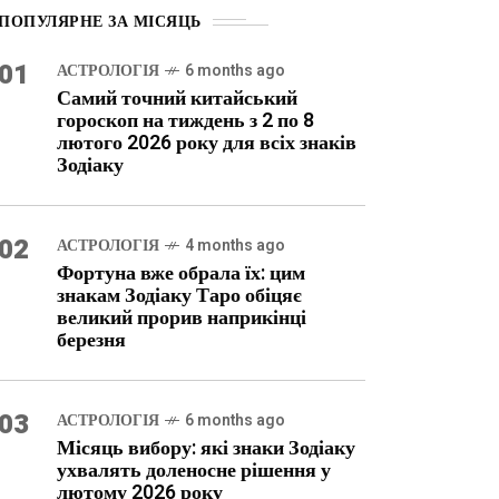
ПОПУЛЯРНЕ ЗА МІСЯЦЬ
01
АСТРОЛОГІЯ
6 months ago
Самий точний китайський
гороскоп на тиждень з 2 по 8
лютого 2026 року для всіх знаків
Зодіаку
02
АСТРОЛОГІЯ
4 months ago
Фортуна вже обрала їх: цим
знакам Зодіаку Таро обіцяє
великий прорив наприкінці
березня
03
АСТРОЛОГІЯ
6 months ago
Місяць вибору: які знаки Зодіаку
ухвалять доленосне рішення у
лютому 2026 року