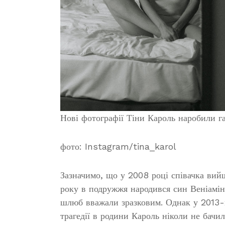
Нові фотографії Тіни Кароль наробили г
фото: Instagram/tina_karol
Зазначимо, що у 2008 році співачка вийш
року в подружжя народився син Веніамін 
шлюб вважали зразковим. Однак у 2013-му
трагедії в родини Кароль ніколи не бачи