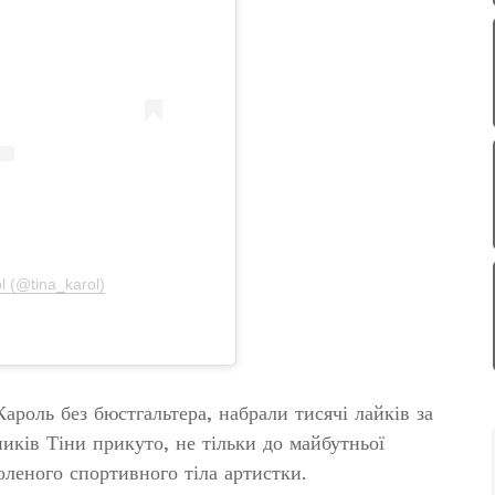
l (@tina_karol)
ароль без бюстгальтера, набрали тисячі лайків за
ників Тіни прикуто, не тільки до майбутньої
голеного спортивного тіла артистки.