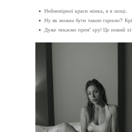
Неймовірної краси жінка, я в шоці.
Ну як можна бути такою гарною? Кріз
Дуже чекаємо премʼєру! Це новий хіт