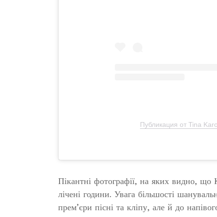
Публикация от Tina Karo
Пікантні фотографії, на яких видно, що К
лічені години. Увага більшості шануваль
прем’єри пісні та кліпу, але й до напіво