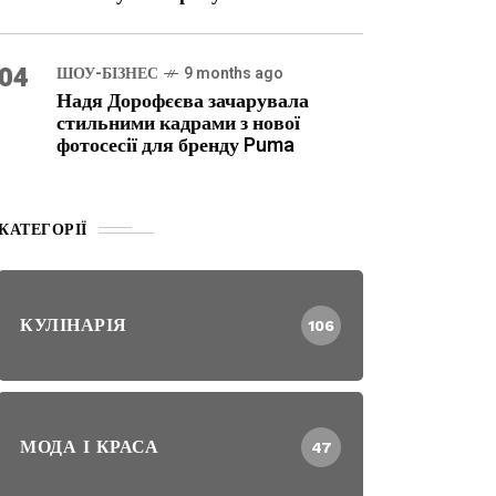
04
ШОУ-БІЗНЕС
9 months ago
Надя Дорофєєва зачарувала
стильними кадрами з нової
фотосесії для бренду Puma
КАТЕГОРІЇ
КУЛІНАРІЯ
106
МОДА І КРАСА
47