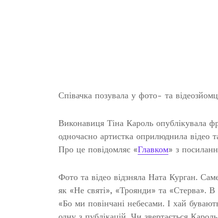
Співачка позувала у фото- та відеозйомц
Виконавиця Тіна Кароль опублікувала ф
одночасно артистка оприлюднила відео та
Про це повідомляє «
Главком
» з посилан
Фото та відео відзняла Ната Курган. Сам
як «Не святі», «Троянди» та «Стерва». В
«Бо ми повінчані небесами. І хай бувают
одну з публікацій. Чи звертається Карол