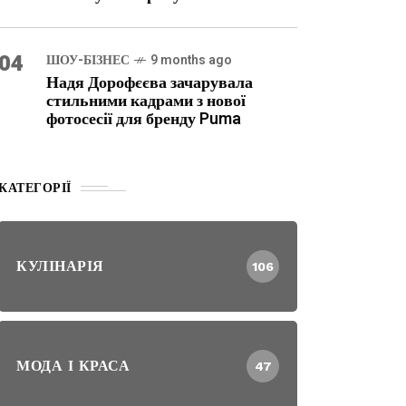
04
ШОУ-БІЗНЕС
9 months ago
Надя Дорофєєва зачарувала
стильними кадрами з нової
фотосесії для бренду Puma
КАТЕГОРІЇ
КУЛІНАРІЯ
106
МОДА І КРАСА
47