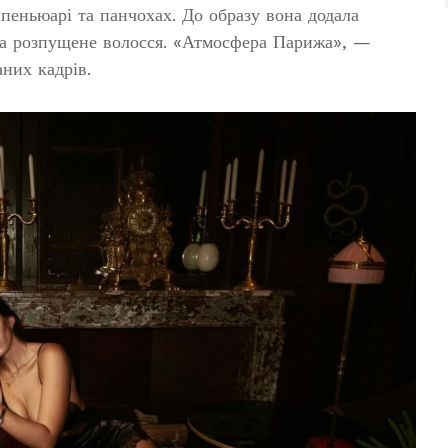
еньюарі та панчохах. До образу вона додала
 та розпущене волосся. «Атмосфера Парижа», —
аних кадрів.