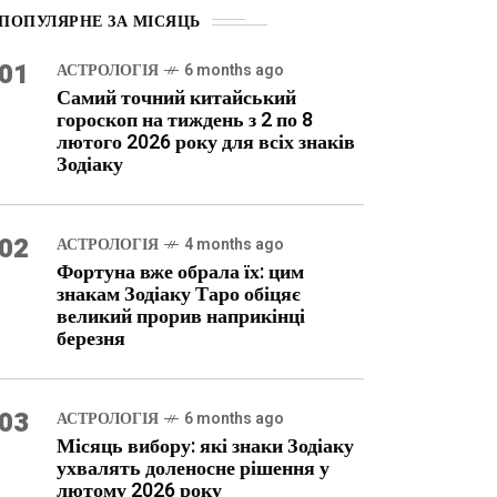
ПОПУЛЯРНЕ ЗА МІСЯЦЬ
01
АСТРОЛОГІЯ
6 months ago
Самий точний китайський
гороскоп на тиждень з 2 по 8
лютого 2026 року для всіх знаків
Зодіаку
02
АСТРОЛОГІЯ
4 months ago
Фортуна вже обрала їх: цим
знакам Зодіаку Таро обіцяє
великий прорив наприкінці
березня
03
АСТРОЛОГІЯ
6 months ago
Місяць вибору: які знаки Зодіаку
ухвалять доленосне рішення у
лютому 2026 року