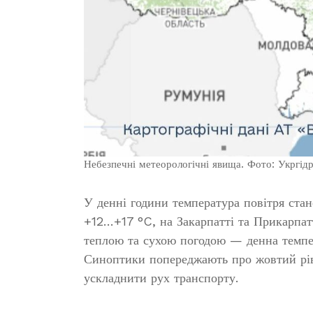
Небезпечні метеорологічні явища. Фото: Укргі
У денні години температура повітря ста
+12…+17 °C, на Закарпатті та Прикарпат
теплою та сухою погодою — денна темпе
Синоптики попереджають про жовтий рів
ускладнити рух транспорту.