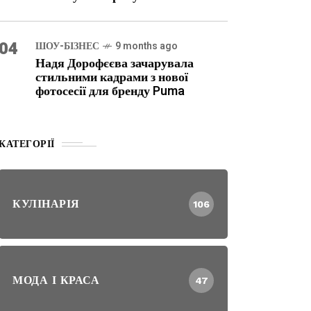
04
ШОУ-БІЗНЕС
9 months ago
Надя Дорофєєва зачарувала
стильними кадрами з нової
фотосесії для бренду Puma
КАТЕГОРІЇ
КУЛІНАРІЯ
106
МОДА І КРАСА
47