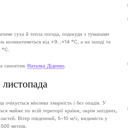
атиме суха й тепла погода, подекуди з туманами
ень коливатиметься від +9…+14 °C, а на заході та
 °C.
а синоптик
Наталка Діденко
.
2 листопада
а очікується мінлива хмарність і без опадів. У
ся майже по всій території країни, окрім західних,
ластей. Вітер південний, 5–10 м/с, видимість у
500 метрів.