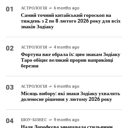
01
АСТРОЛОГІЯ
6 months ago
Самий точний китайський гороскоп на
тиждень з 2 по 8 лютого 2026 року для всіх
знаків Зодіаку
02
АСТРОЛОГІЯ
4 months ago
Фортуна вже обрала їх: цим знакам Зодіаку
Таро обіцяє великий прорив наприкінці
березня
03
АСТРОЛОГІЯ
6 months ago
Місяць вибору: які знаки Зодіаку ухвалять
доленосне рішення у лютому 2026 року
04
ШОУ-БІЗНЕС
9 months ago
Надя Дорофєєва зачарувала стильними