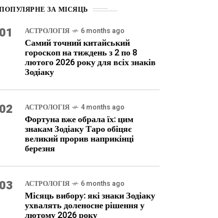
ПОПУЛЯРНЕ ЗА МІСЯЦЬ
01
АСТРОЛОГІЯ
6 months ago
Самий точний китайський
гороскоп на тиждень з 2 по 8
лютого 2026 року для всіх знаків
Зодіаку
02
АСТРОЛОГІЯ
4 months ago
Фортуна вже обрала їх: цим
знакам Зодіаку Таро обіцяє
великий прорив наприкінці
березня
03
АСТРОЛОГІЯ
6 months ago
Місяць вибору: які знаки Зодіаку
ухвалять доленосне рішення у
лютому 2026 року