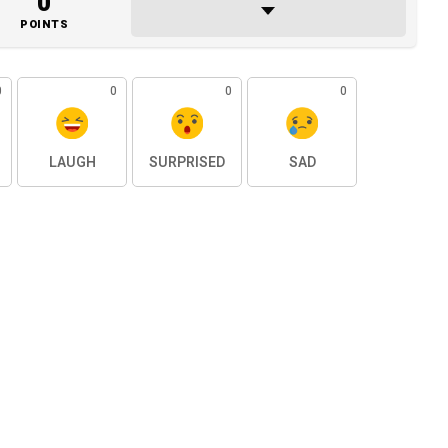
0
POINTS
0
0
0
0
LAUGH
SURPRISED
SAD