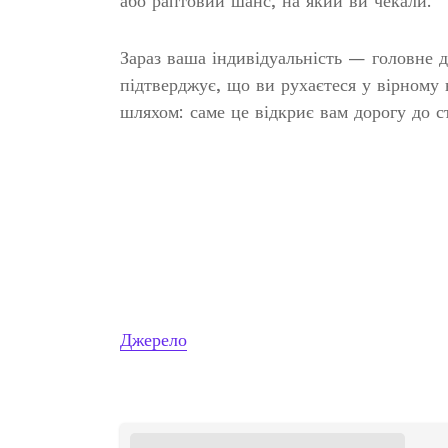
або раптовий шанс, на який ви чекали.
Зараз ваша індивідуальність — головне д
підтверджує, що ви рухаєтеся у вірному 
шляхом: саме це відкриє вам дорогу до с
Джерело