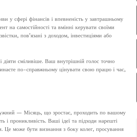
ви у сфері фінансів і впевненість у завтрашньому
ент на самостійності та вмінні керувати своїми
вістки, пов’язані з доходом, інвестиціями або
і діяти сміливіше. Ваш внутрішній голос точно
чинаєте по-справжньому цінувати свою працю і час,
отужний — Місяць, що зростає, проходить по вашому
ь і проникливість. Ваші ідеї та підходи нарешті
и. Це може бути визнання з боку колег, просування