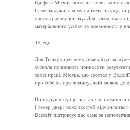
Ця фаза Місяця посилює колективну взає
Саме завдяки такому синтезу інтуїції та
довгострокову вигоду. Для трьох знаків 
матеріального успіху та впевненості у вл
Телець
Для Тельців цей день символізує заслуже
зусилля починають приносити результати
своєї праці. Місяць, що зростає у Водол
про себе як про людину, якій можна довір
Ви відчуваєте, що настав час пожинати п
і тепер двері можливостей відчиняються 
Всесвіт підтримує вас саме за наполеглив