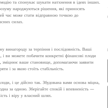
модію та спонукає шукати натхнення в ідеях інших.
 розуму народжуються рішення, які приносять
цей час може стати відправною точкою до
асних силах.
ну винагороду за терпіння і послідовність. Ваші
, і ви можете побачити конкретні фінансові плоди
ії, зміцнює ваше становище, допомагаючи заявити
яти і за якою стоїть стабільність.
лоди, і це дійсно так. Збудована вами основа міцна,
одна за одною. Зберігайте спокій і впевненість —
ість і віру у власний шлях.