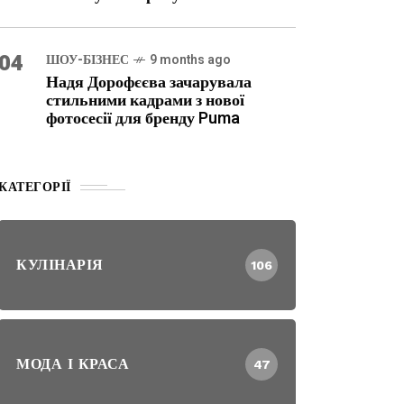
04
ШОУ-БІЗНЕС
9 months ago
Надя Дорофєєва зачарувала
стильними кадрами з нової
фотосесії для бренду Puma
КАТЕГОРІЇ
КУЛІНАРІЯ
106
МОДА І КРАСА
47