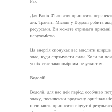
Рак
Для Раків 31 жовтня приносить перспекти
дні. Транзит Місяця у Водолії робить акц
ресурсами. Ви можете отримати приємні з
нерухомістю.
Ця енергія спонукає вас мислити ширше 
знає, куди спрямувати сили. Коли ви по
успіх стає закономірним результатом.
Водолій
Водолії, для вас цей період особливо п
знаку, посилюючи вроджену оригінальніст
починають приносити відчутні результат