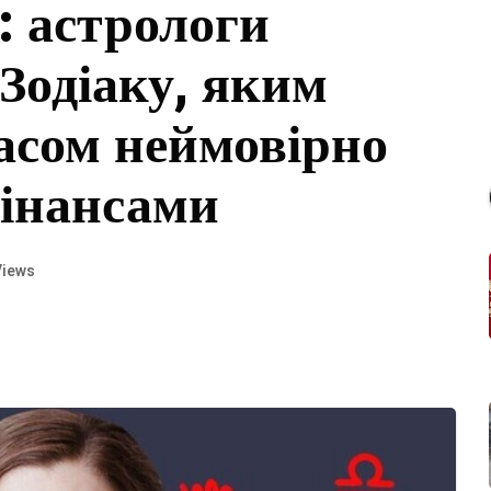
 астрологи
Зодіаку, яким
асом неймовірно
фінансами
Views