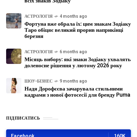
всіх знаків Зодіаку
АСТРОЛОГІЯ
4 months ago
Фортуна вже обрала їх: цим знакам Зодіаку
Таро обіцяє великий прорив наприкінці
березня
АСТРОЛОГІЯ
6 months ago
Місяць вибору: які знаки Зодіаку ухвалять
доленосне рішення у лютому 2026 року
ШОУ-БІЗНЕС
9 months ago
Надя Дорофєєва зачарувала стильними
кадрами з нової фотосесії для бренду Puma
ПІДПИСАТИСЬ
Facebook
160K