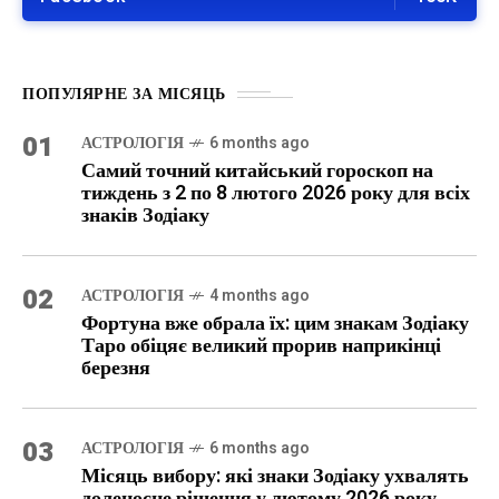
ПОПУЛЯРНЕ ЗА МІСЯЦЬ
01
АСТРОЛОГІЯ
6 months ago
Самий точний китайський гороскоп на
тиждень з 2 по 8 лютого 2026 року для всіх
знаків Зодіаку
02
АСТРОЛОГІЯ
4 months ago
Фортуна вже обрала їх: цим знакам Зодіаку
Таро обіцяє великий прорив наприкінці
березня
03
АСТРОЛОГІЯ
6 months ago
Місяць вибору: які знаки Зодіаку ухвалять
доленосне рішення у лютому 2026 року