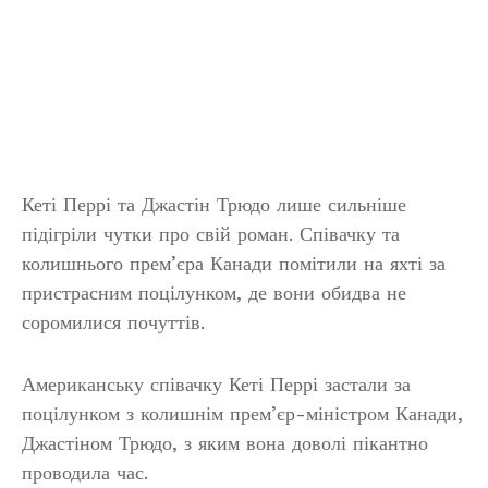
Кеті Перрі та Джастін Трюдо лише сильніше
підігріли чутки про свій роман. Співачку та
колишнього прем’єра Канади помітили на яхті за
пристрасним поцілунком, де вони обидва не
соромилися почуттів.
Американську співачку Кеті Перрі застали за
поцілунком з колишнім прем’єр-міністром Канади,
Джастіном Трюдо, з яким вона доволі пікантно
проводила час.