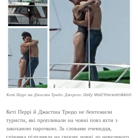
Кеті Перрі та Джастін Трюдо. Джерело: Daily Mail/therealnikkioh
Кеті Перрі й Джастіна Трюдо не бентежили
туристи, які пропливали на човні повз яхти з
закоханою парочкою. За словами очевидця,
співачка підпливла на своєму човні до невеликого