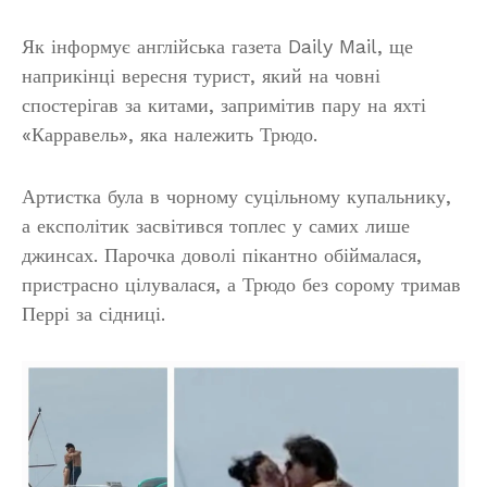
Як інформує англійська газета Daily Mail, ще
наприкінці вересня турист, який на човні
спостерігав за китами, запримітив пару на яхті
«Карравель», яка належить Трюдо.
Артистка була в чорному суцільному купальнику,
а експолітик засвітився топлес у самих лише
джинсах. Парочка доволі пікантно обіймалася,
пристрасно цілувалася, а Трюдо без сорому тримав
Перрі за сідниці.