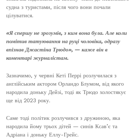
судна з туристами, після чого вони почали
цілуватися.
«Я спершу не зрозумів, з ким вона була. Але коли
помітив татуювання на руці чоловіка, одразу
впізнав Джастіна Трюдо», — каже він в
коментарі журналістам.
Зазначимо, у червні Кеті Перрі розлучилася з
англійським актором Орландо Блумом, від якого
народила доньку Дейзі, тоді як Трюдо холостякує
ще від 2023 року.
Саме тоді політик розлучився з дружиною, яка
народила йому трьох дітей — синів Ксав’є та
Адріана і доньку Еллу-Грейс.