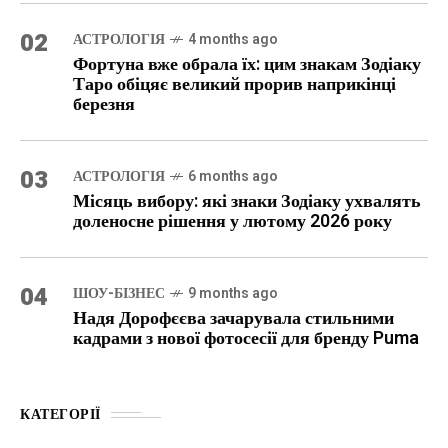
02
АСТРОЛОГІЯ
4 months ago
Фортуна вже обрала їх: цим знакам Зодіаку
Таро обіцяє великий прорив наприкінці
березня
03
АСТРОЛОГІЯ
6 months ago
Місяць вибору: які знаки Зодіаку ухвалять
доленосне рішення у лютому 2026 року
04
ШОУ-БІЗНЕС
9 months ago
Надя Дорофєєва зачарувала стильними
кадрами з нової фотосесії для бренду Puma
КАТЕГОРІЇ