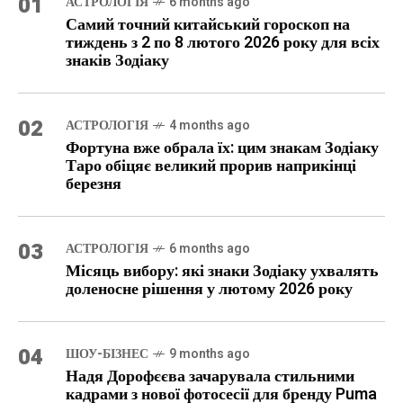
01
АСТРОЛОГІЯ
6 months ago
Самий точний китайський гороскоп на
тиждень з 2 по 8 лютого 2026 року для всіх
знаків Зодіаку
02
АСТРОЛОГІЯ
4 months ago
Фортуна вже обрала їх: цим знакам Зодіаку
Таро обіцяє великий прорив наприкінці
березня
03
АСТРОЛОГІЯ
6 months ago
Місяць вибору: які знаки Зодіаку ухвалять
доленосне рішення у лютому 2026 року
04
ШОУ-БІЗНЕС
9 months ago
Надя Дорофєєва зачарувала стильними
кадрами з нової фотосесії для бренду Puma