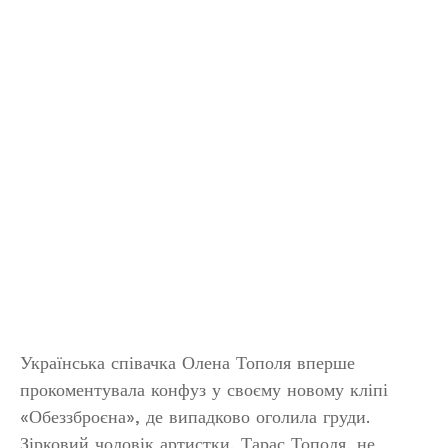
Українська співачка Олена Тополя вперше
прокоментувала конфуз у своєму новому кліпі
«Обеззброєна», де випадково оголила груди.
Зірковий чоловік артистки, Тарас Тополя, не